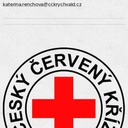
katerina.rerichova@cckrychvald.cz