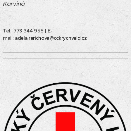
Karviná
Tel.: 773 344 955
|
E-
mail:
adela.rerichova@cckrychvald.cz