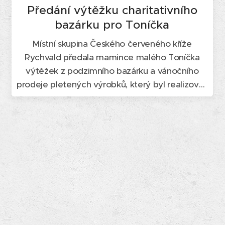
Předání výtěžku charitativního
bazárku pro Toníčka
Místní skupina Českého červeného kříže
Rychvald předala mamince malého Toníčka
výtěžek z podzimního bazárku a vánočního
prodeje pletených výrobků, který byl realizován
na podporu jeho zdravotní péče a rehabilitace.