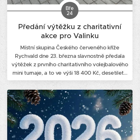
Bře
24
Předání výtěžku z charitativní
akce pro Valinku
Místní skupina Českého červeného kříže
Rychvald dne 23. března slavnostně předala
výtěžek z prvního charitativního volejbalového
mini turnaje, a to ve výši 18 400 Kč, desetileté
Valince trpící spinální svalovou atrofií. Předání
proběhlo před budovou základní školy, v jejíž
tělocvičně byla akce realizována, čímž byla
symbolicky uzavřena celá...