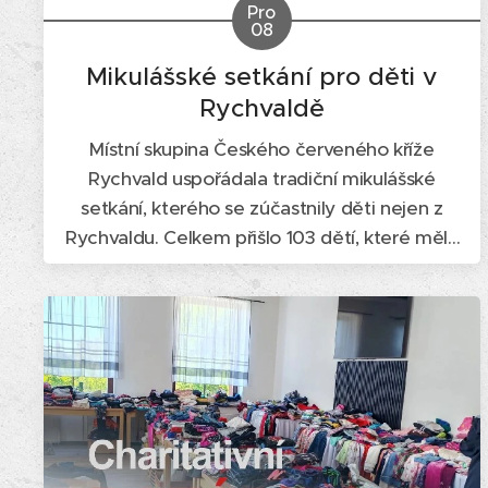
Pro
08
Mikulášské setkání pro děti v
Rychvaldě
Místní skupina Českého červeného kříže
Rychvald uspořádala tradiční mikulášské
setkání, kterého se zúčastnily děti nejen z
Rychvaldu. Celkem přišlo 103 dětí, které měly
možnost setkat se s Mikulášem, čertem a
andělem v rámci připraveného programu.