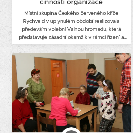
činnosti organizace
Místní skupina Českého červeného kříže
Rychvald v uplynulém období realizovala
především volební Valnou hromadu, která
představuje zásadní okamžik v rámci řízení a
fungování organizace. Na tomto jednání bylo
zvoleno nové představenstvo, schválen plán
činnosti a rozpočet na následující období a
zároveň bylo přijato 13 nových členů, čímž
došlo k...