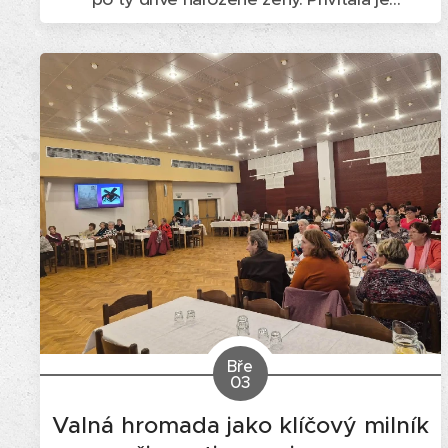
předsedkyně Marie Nadakanská, po ní s
básničkami a písněmi vystoupily děti ze třídy
Motýlci Mateřské školy Mírová pod vedením
paní učitelek Šárky Gulčíkové a Simony
Slížkové,...
Bře
03
Valná hromada jako klíčový milník