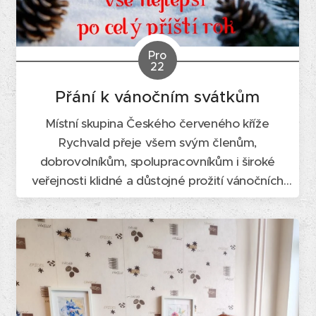
Pro
22
Přání k vánočním svátkům
Místní skupina Českého červeného kříže
Rychvald přeje všem svým členům,
dobrovolníkům, spolupracovníkům i široké
veřejnosti klidné a důstojné prožití vánočních
svátků.