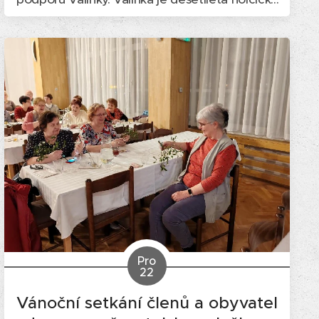
pocházející z Rychvaldu, která se narodila se
spinální svalovou atrofií. Děkujeme ZŠ Rychvald
za poskytnutí tělocvičny pro tento turnaj,
kterého se zúčastnilo pět smíšených...
Pro
22
Vánoční setkání členů a obyvatel