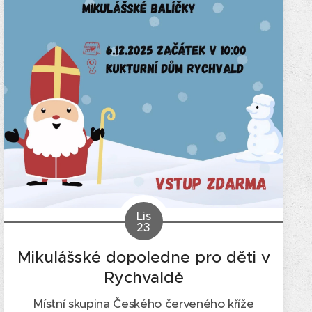
Lis
23
Mikulášské dopoledne pro děti v
Rychvaldě
Místní skupina Českého červeného kříže