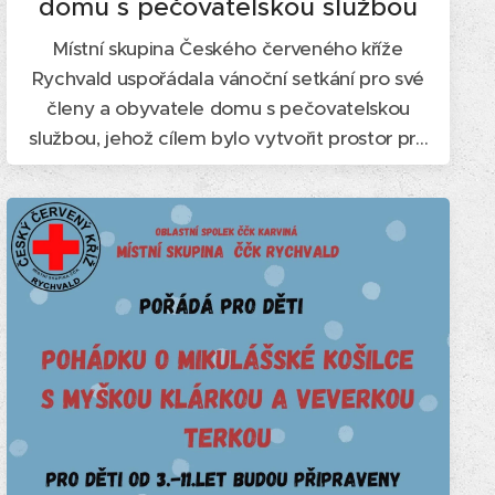
domu s pečovatelskou službou
Místní skupina Českého červeného kříže
Rychvald uspořádala vánoční setkání pro své
členy a obyvatele domu s pečovatelskou
službou, jehož cílem bylo vytvořit prostor pro
společenské setkání, sdílení předvánoční
atmosféry a posílení mezilidských vztahů v
komunitě.