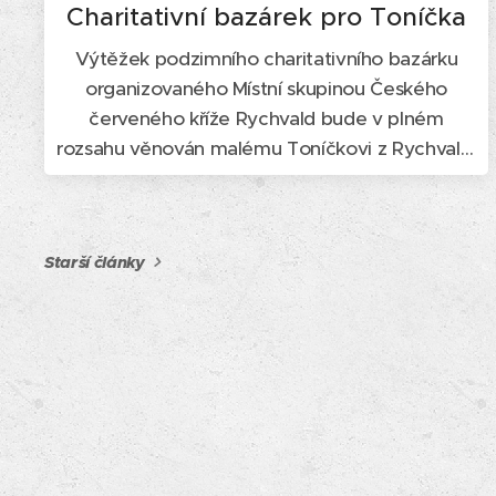
Charitativní bazárek pro Toníčka
Výtěžek podzimního charitativního bazárku
organizovaného Místní skupinou Českého
červeného kříže Rychvald bude v plném
rozsahu věnován malému Toníčkovi z Rychvald,
jehož zdravotní stav vyžaduje dlouhodobou a
systematickou péči, intenzivní rehabilitaci a
každodenní podporu při rozvoji základních
Starší články
životních funkcí.