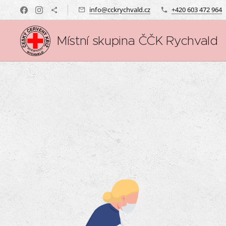
info@cckrychvald.cz
+420 603 472 964
Místní skupina ČČK Rychvald