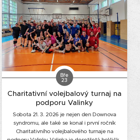
Bře
23
Charitativní volejbalový turnaj na
podporu Valinky
Sobota 21. 3. 2026 je nejen den Downova
syndromu, ale také se konal i první ročník
Charitativního volejbalového turnaje na
podporu Valinky. Valinka je desetiletá holčička