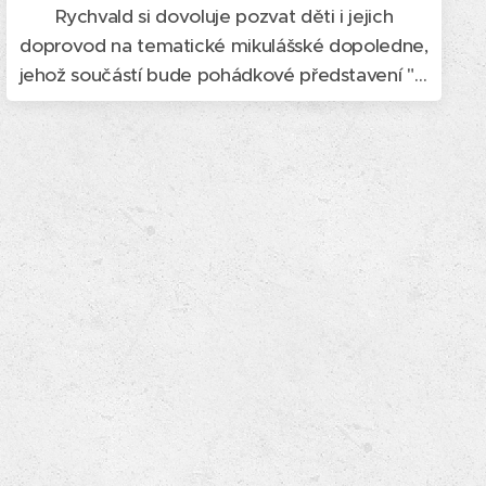
Rychvald si dovoluje pozvat děti i jejich
doprovod na tematické mikulášské dopoledne,
jehož součástí bude pohádkové představení "O
mikulášské košilce" s postavami myšky Klárky a
veverky Terky.