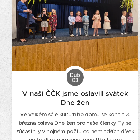
Dub
03
V naší ČČK jsme oslavili svátek
Dne žen
Ve velkém sále kulturního domu se konala 3.
března oslava Dne žen pro naše členky. Ty se
zúčastnily v hojném počtu od nemladších dívek
po ty dříve narozené ženy. Přivítala je