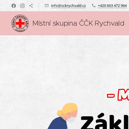
info@cckrychvald.cz
+420 603 472 964
Místní skupina ČČK Rychvald