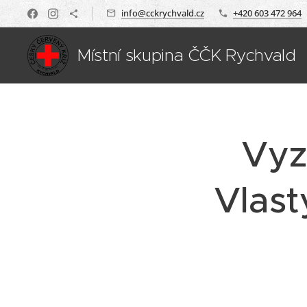
info@cckrychvald.cz
+420 603 472 964
Místní skupina ČČK Rychvald
Vyz
Vlast