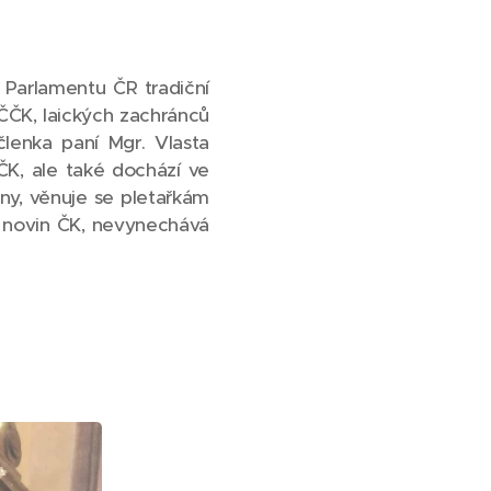
 Parlamentu ČR tradiční
ČČK, laických zachránců
lenka paní Mgr. Vlasta
ČK, ale také dochází ve
ny, věnuje se pletařkám
a novin ČK, nevynechává