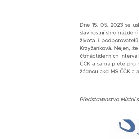
Dne 15. 05. 2023 se us
slavnostní shromáždění
života i podporovatel
Krzyžanková. Nejen, že
čtrnáctidenních interv
ČČK a sama plete pro h
žádnou akci MS ČČK a ak
Představenstvo Místní 