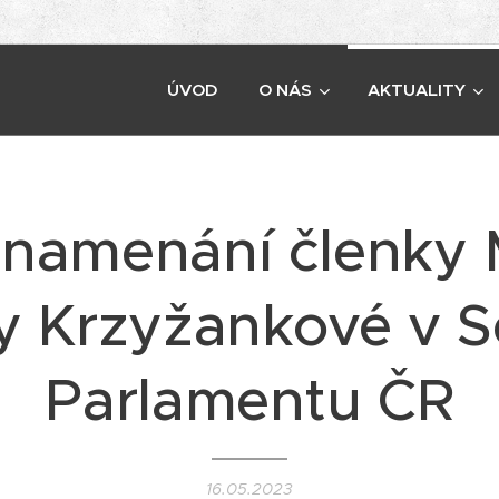
ÚVOD
O NÁS
AKTUALITY
namenání členky 
y Krzyžankové v 
Parlamentu ČR
16.05.2023