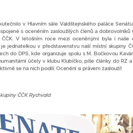
kutečnilo v Hlavním sále Valdštejnského paláce Senátu
 spojené s oceněním zasloužilých členů a dobrovolníků 
ů ČČK. V letošním roce mezi oceněnými byla i naše č
 je jednatelkou v představenstvu naší místní skupiny Č
alech do DPS, kde organizuje spolu s M. Bočkovou Kavár
umanitární účely v klubu Klubíčko, píše články do RZ 
tivně se na nich podílí. Ocenění si právem zaslouží!
skupiny ČČK Rychvald