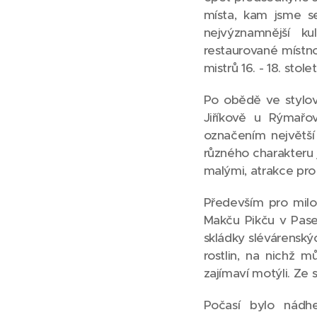
místa, kam jsme se
nejvýznamnější ku
restaurované místno
mistrů 16. - 18. sto
Po obědě ve stylo
Jiříkově u Rýmařov
označením největší
různého charakteru 
malými, atrakce pro 
Především pro milov
Makču Pikču v Pase
skládky slévárenskýc
rostlin, na nichž m
zajímaví motýli. Ze
Počasí bylo nádhe