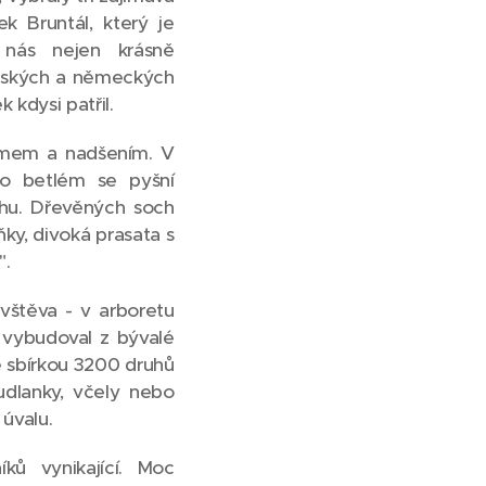
k Bruntál, který je
y nás nejen krásně
lámských a německých
 kdysi patřil.
umem a nadšením. V
eho betlém se pyšní
chu. Dřevěných soch
ky, divoká prasata s
".
ávštěva - v arboretu
 vybudoval z bývalé
se sbírkou 3200 druhů
kudlanky, včely nebo
úvalu.
ků vynikající. Moc