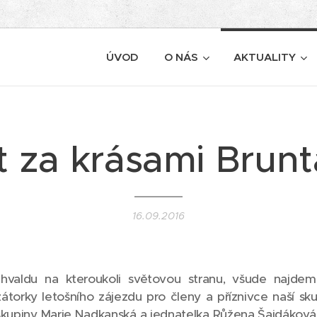
ÚVOD
O NÁS
AKTUALITY
t za krásami Brunt
16.09.2016
hvaldu na kteroukoli světovou stranu, všude najd
átorky letošního zájezdu pro členy a příznivce naší sku
upiny Marie Nadkanská a jednatelka Růžena Šajdáková, 