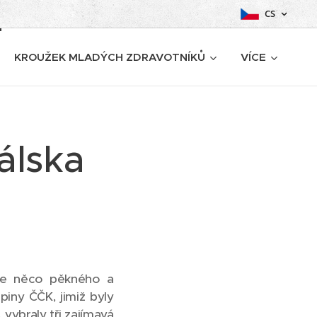
CS
KROUŽEK MLADÝCH ZDRAVOTNÍKŮ
VÍCE
álska
eme něco pěkného a
piny ČČK, jimiž byly
vybraly tři zajímavá