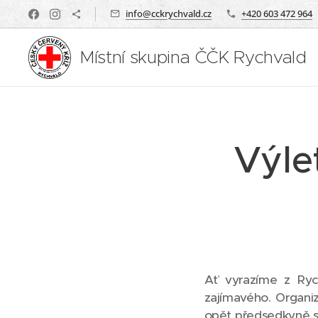
info@cckrychvald.cz
+420 603 472 964
Místní skupina ČČK Rychvald
Výle
Ať vyrazíme z Ryc
zajímavého. Organiz
opět předsedkyně sk