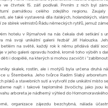
 ve čtvrtek 15. září podívali. Prvním z nich byl záme
lturní památkou celého zdejšího regionu. Zaujal
sti, ale také vystavená díla italských, holandských, v
letí ze sbírek velmistrů Řádu německých rytířů, jemuž zámek
vém hotelu v Rýmařově na nás čekala dvě setkání s 
a má svoji unikátní galerii řezbář Jiří Halouzka. J
 betlém na světě, každý rok k němu přidává další so
je v jeho galerii opravdu hodně, kromě toho výběh s daň
děti i dospělé, na kterých si mohou zacvičit i "zablbnout
níky skalek, rostlin, ale i motýlů byla určena druhá n
ce u Šternberka. Jeho tvůrce Radim Slabý arboretum
h písků a stavebních sutí a vytvořil zde unikátní místo 
ůžeme najít i takové teplomilné živočichy, jako jsou 
 svahu arboreta je nádherný výhled do Hornomoravského 
rné, organizace zájezdu bezchybná, nálada účastní