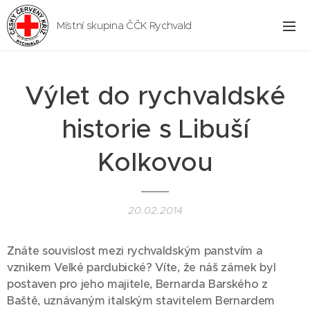
Místní skupina ČČK Rychvald
Výlet do rychvaldské
historie s Libuší
Kolkovou
20.02.2014
Znáte souvislost mezi rychvaldským panstvím a
vznikem Velké pardubické? Víte, že náš zámek byl
postaven pro jeho majitele, Bernarda Barského z
Baště, uznávaným italským stavitelem Bernardem