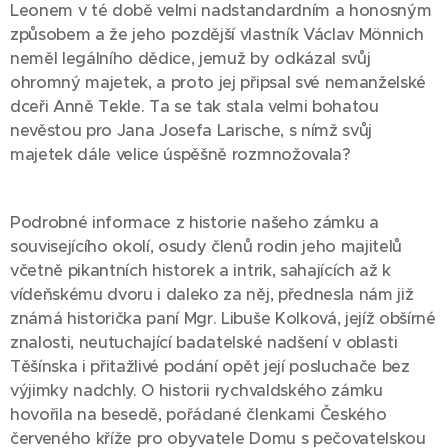
Leonem v té době velmi nadstandardním a honosným
způsobem a že jeho pozdější vlastník Václav Mönnich
neměl legálního dědice, jemuž by odkázal svůj
ohromný majetek, a proto jej připsal své nemanželské
dceři Anně Tekle. Ta se tak stala velmi bohatou
nevěstou pro Jana Josefa Larische, s nímž svůj
majetek dále velice úspěšně rozmnožovala?
Podrobné informace z historie našeho zámku a
souvisejícího okolí, osudy členů rodin jeho majitelů
včetně pikantních historek a intrik, sahajících až k
vídeňskému dvoru i daleko za něj, přednesla nám již
známá historička paní Mgr. Libuše Kolková, jejíž obšírné
znalosti, neutuchající badatelské nadšení v oblasti
Těšínska i přitažlivé podání opět její posluchače bez
výjimky nadchly. O historii rychvaldského zámku
hovořila na besedě, pořádané členkami Českého
červeného kříže pro obyvatele Domu s pečovatelskou