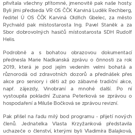
přivítala všechny přítomné, jmenovitě pak naše hosty.
Byli jimi předseda VR OS ČČK Karviná Luděk Rechberg,
ředitel Ú OS ČČK Karviná Oldřich Gbelec, za město
Rychvald pak místostarosta Ing. Pavel Staněk a za
Sbor dobrovolných hasičů místostarosta SDH Rudolf
Helis.
Podrobně a s bohatou obrazovou dokumentací
přednesla Marie Nadkanská zprávu o činnosti za rok
2019, která je pod jejím vedením velmi bohatá a
různorodá od zdravotních dozorů a přednášek přes
akce pro seniory i děti až po zábavné tradiční akce,
např. zájezdy, Vinobraní a mnohé další. Po ní
vystoupila pokladní Zuzana Peterková se zprávou o
hospodaření a Miluše Bočková se zprávou revizní.
Pak přišel na řadu milý bod programu - přijetí nových
členů. Jednatelka Vlasta Krzyžanková představila
uchazeče o členství, kterými byli Vladimíra Balajková,