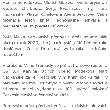
Monika Benedéková, Oldřich Gbelec, Tomáš Grycmon,
Květuše Charbuská, Sonja Kwasnicová, Ing. Táňa
Nadkanská, Vlasta Rohálová a Alena Sekyrová. Valná
hromada jejich přijetí jednohlasně schválila a
předsedkyně jim předala průkazky.
Poté Majka Nadkanská přednesla opět bohatý plán
akcí pro rok 2020, který bude jistě ještě během roku
doplňován, Zuzka Peterková vystoupila s letošním
rozpočtem.
V průběhu Valné hromady se přihlásil o slovo ředitel Ú
OS ČČK Karviná Oldřich Gbelec. Poděkoval Marii
Nadkanské za její práci jak v místním spolku tak i v
okresním měřítku upřímným slovem, krásnou kyticí a
stříbrnou mincí, vydanou ke 100. výročí založení
Československého červeného kříže.
Především práci předsedkyně, ale i dalších aktivních