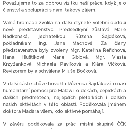
Považujeme to za dobrou vizitku naší práce, když je o
členství a spolupráci s námi takový zájem.
Valná hromada zvolila na další čtyřleté volební období
nové představenstvo. Předsedkyní zůstává Marie
Nadkanská, jednatelkou Růžena Šajdáková,
pokladníkem Ing. Jana Máchová. Za členy
představenstva byly zvoleny Mgr. Kateřina Řeřichová,
Hana Hluštíková, Marie Giblová, Mgr. Vlasta
Krzyžanková, Michaela Pavlíková a Klára Vlčková.
Revizorem byla schválena Miluše Bočková.
V další části schůze hovořila Růženka Šajdáková o naší
humanitární pomoci pro Malawi, o dekách, čepičkách a
dalších předmětech, nejlepších pletařkách i dalších
našich aktivitách v této oblasti. Poděkovala jménem
doktora Maďara všem, kdo aktivně pomáhají.
V závěru poděkovala za práci místní skupině ČČK