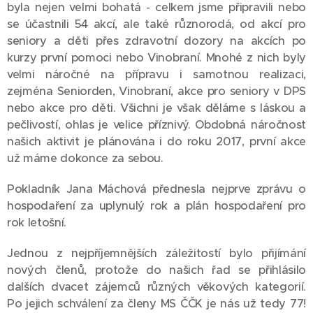
byla nejen velmi bohatá - celkem jsme připravili nebo
se účastnili 54 akcí, ale také různorodá, od akcí pro
seniory a děti přes zdravotní dozory na akcích po
kurzy první pomoci nebo Vinobraní. Mnohé z nich byly
velmi náročné na přípravu i samotnou realizaci,
zejména Seniorden, Vinobraní, akce pro seniory v DPS
nebo akce pro děti. Všichni je však děláme s láskou a
pečlivostí, ohlas je velice příznivý. Obdobná náročnost
našich aktivit je plánována i do roku 2017, první akce
už máme dokonce za sebou.
Pokladník Jana Máchová přednesla nejprve zprávu o
hospodaření za uplynulý rok a plán hospodaření pro
rok letošní.
Jednou z nejpříjemnějších záležitostí bylo přijímání
nových členů, protože do našich řad se přihlásilo
dalších dvacet zájemců různých věkových kategorií.
Po jejich schválení za členy MS ČČK je nás už tedy 77!