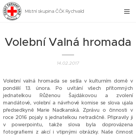
Místní skupina ČČK Rychvald
Volební Valná hromada
14.02.2017
Volební valná hromada se sešla v kulturním domě v
pondělí 13. února. Po uvítání všech přítomných
jednatelkou Růženou Šajdákovou a zvolení
mandátové, volební a návrhové komise se slova ujala
předsedkyně Marie Nadkanská. Zprávu o činnosti v
roce 2016 pojaly s jednatelkou netradičně. Připravily ji
v powerpointu, takže slova byla doprovázena
fotografiemi z akcí i vtipnými obrázky. Naše činnost