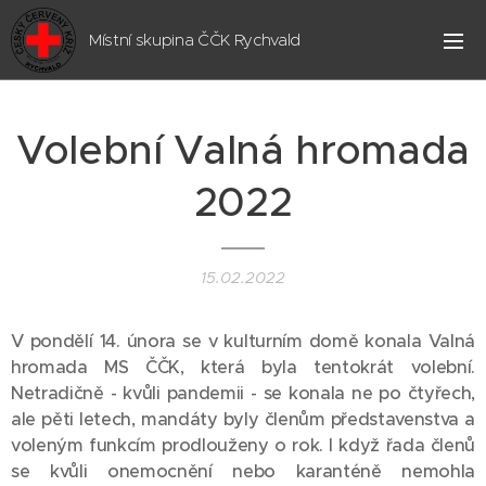
Místní skupina ČČK Rychvald
Volební Valná hromada
2022
15.02.2022
V pondělí 14. února se v kulturním domě konala Valná
hromada MS ČČK, která byla tentokrát volební.
Netradičně - kvůli pandemii - se konala ne po čtyřech,
ale pěti letech, mandáty byly členům představenstva a
voleným funkcím prodlouženy o rok. I když řada členů
se kvůli onemocnění nebo karanténě nemohla