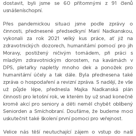
dostavit, byli jsme se 60 přítomnými z 91 členů
usnášeníschopní.
Přes pandemickou situaci jsme podle zprávy o
činnosti, přednesené předsedkyní Marií Nadkanskou,
vykonali za rok 2021 velký kus práce, ať již na
zdravotnických dozorech, humanitární pomocí pro jih
Moravy, postižený ničivým tornádem, při práci s
mladým zdravotnickým dorostem, na kavárnách v
DPS, pletařky napletly mnoho dek a ponožek pro
humanitární účely a tak dále. Byla přednesena také
zpráva o hospodaření a revizní zpráva. S nadějí, že vše
už půjde lépe, přednesla Majka Nadkanská plán
činnosti pro letošní rok, ve kterém by už snad konečně
kromě akcí pro seniory a děti neměl chybět oblíbený
Seniorden a Smíchobraní. Doufáme, že budeme moci
uskutečnit také školení první pomoci pro veřejnost.
Velice nás těší neutuchající zájem o vstup do naší