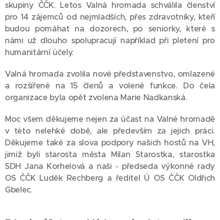
skupiny ČČK. Letos Valná hromada schválila členství
pro 14 zájemců od nejmladších, přes zdravotníky, kteří
budou pomáhat na dozorech, po seniorky, které s
námi už dlouho spolupracují například při pletení pro
humanitární účely.
Valná hromada zvolila nové představenstvo, omlazené
a rozšířené na 15 členů a volené funkce. Do čela
organizace byla opět zvolena Marie Nadkanská.
Moc všem děkujeme nejen za účast na Valné hromadě
v této nelehké době, ale především za jejich práci.
Děkujeme také za slova podpory našich hostů na VH,
jimiž byli starosta města Milan Starostka, starostka
SDH Jana Korhelová a naši - předseda výkonné rady
OS ČČK Luděk Rechberg a ředitel Ú OS ČČK Oldřich
Gbelec.