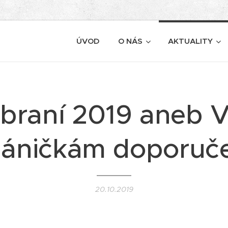
ÚVOD
O NÁS
AKTUALITY
braní 2019 aneb 
áničkám doporuč
20.10.2019