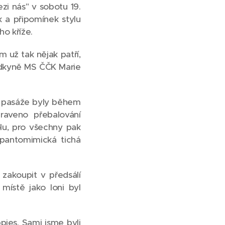
ezi nás" v sobotu 19.
k a připomínek stylu
ho kříže.
 už tak nějak patří,
sedkyně MS ČČK Marie
í pasáže byly během
raveno přebalování
lu, pro všechny pak
 pantomimická tichá
 zakoupit v předsálí
místě jako loni byl
ppies. Sami jsme byli