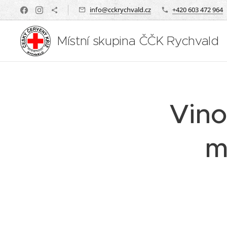
info@cckrychvald.cz
+420 603 472 964
Místní skupina ČČK Rychvald
Vino
m