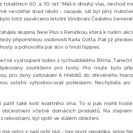
totalitních 60. a 70. let "Máš-li dlouhý vlas, nechoď m
omě nevzkřísil snad nikdo - naopak, sál byl plný mániče
 bylo totiž zasvěceno letošní Vinobraní Českého červené
ahájila skupina New Plus s Renátkou, která k našim akcím
m, tedy připomínkou osobnosti Karla Gotta. Pak již před
hosty a pohovořila pár slov o hnutí hippies.
ječná vystoupení ladies z rychvaldského Ritma. Tanečn
špikovány soutěžemi pro hosty. Pro muže bylo přip
ou, pro ženy zatloukání 6 hřebíků do dřevěného hrano
erou ostatní vyhodnocovali potleskem. Nechyběla ani
patří také košt kvalitního vína. To si pak mohli hosté
 občerstvení včetně domácích produktů. Na stejném 
 rekvizitami, byl opět ve stálém obležení.
má retro v naší režii rád - loni první republika, letos hi