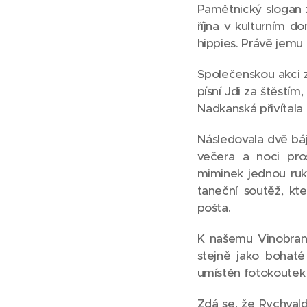
Pamětnický slogan z 
října v kulturním d
hippies. Právě jemu
Společenskou akci z
písní Jdi za štěstí
Nadkanská přivítala 
Následovala dvě bá
večera a noci pro
miminek jednou ruk
taneční soutěž, kt
pošta.
K našemu Vinobraní 
stejně jako bohaté
umístěn fotokoutek s
Zdá se, že Rychvald 