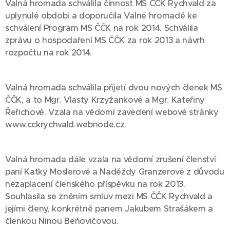
Valná hromada schválila činnost MS ČČK Rychvald za
uplynulé období a doporučila Valné hromadě ke
schválení Program MS ČČK na rok 2014. Schválila
zprávu o hospodaření MS ČČK za rok 2013 a návrh
rozpočtu na rok 2014.
Valná hromada schválila přijetí dvou nových členek MS
ČČK, a to Mgr. Vlasty Krzyžankové a Mgr. Kateřiny
Řeřichové. Vzala na vědomí zavedení webové stránky
www.cckrychvald.webnode.cz.
Valná hromada dále vzala na vědomí zrušení členství
paní Katky Moslerové a Naděždy Granzerové z důvodu
nezaplacení členského příspěvku na rok 2013.
Souhlasila se zněním smluv mezi MS ČČK Rychvald a
jejími členy, konkrétně panem Jakubem Strašákem a
členkou Ninou Beňovičovou.