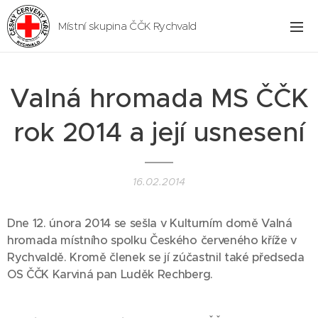
Místní skupina ČČK Rychvald
Valná hromada MS ČČK
rok 2014 a její usnesení
16.02.2014
Dne 12. února 2014 se sešla v Kulturním domě Valná
hromada místního spolku Českého červeného kříže v
Rychvaldě. Kromě členek se jí zúčastnil také předseda
OS ČČK Karviná pan Luděk Rechberg.