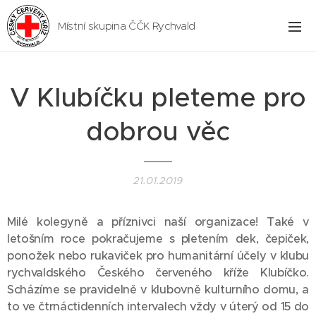
Místní skupina ČČK Rychvald
V Klubíčku pleteme pro
dobrou věc
21.01.2019
Milé kolegyně a příznivci naší organizace! Také v
letošním roce pokračujeme s pletením dek, čepiček,
ponožek nebo rukaviček pro humanitární účely v klubu
rychvaldského Českého červeného kříže Klubíčko.
Scházíme se pravidelně v klubovně kulturního domu, a
to ve čtrnáctidenních intervalech vždy v úterý od 15 do