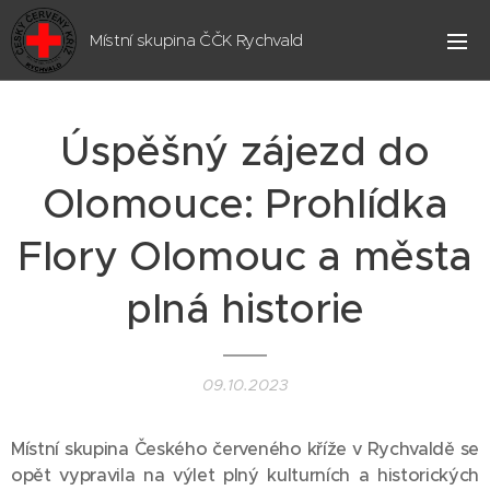
Místní skupina ČČK Rychvald
Úspěšný zájezd do
Olomouce: Prohlídka
Flory Olomouc a města
plná historie
09.10.2023
Místní skupina Českého červeného kříže v Rychvaldě se
opět vypravila na výlet plný kulturních a historických