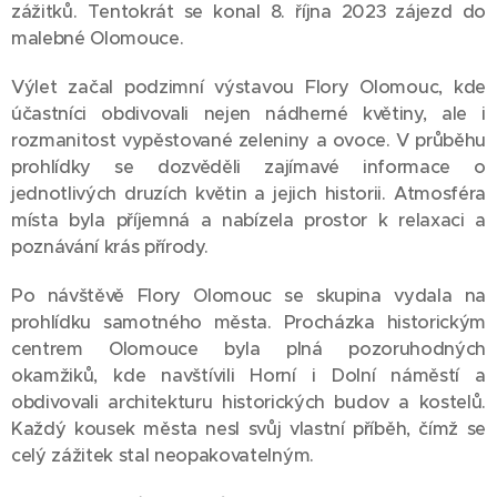
zážitků. Tentokrát se konal 8. října 2023 zájezd do
malebné Olomouce.
Výlet začal podzimní výstavou Flory Olomouc, kde
účastníci obdivovali nejen nádherné květiny, ale i
rozmanitost vypěstované zeleniny a ovoce. V průběhu
prohlídky se dozvěděli zajímavé informace o
jednotlivých druzích květin a jejich historii. Atmosféra
místa byla příjemná a nabízela prostor k relaxaci a
poznávání krás přírody.
Po návštěvě Flory Olomouc se skupina vydala na
prohlídku samotného města. Procházka historickým
centrem Olomouce byla plná pozoruhodných
okamžiků, kde navštívili Horní i Dolní náměstí a
obdivovali architekturu historických budov a kostelů.
Každý kousek města nesl svůj vlastní příběh, čímž se
celý zážitek stal neopakovatelným.