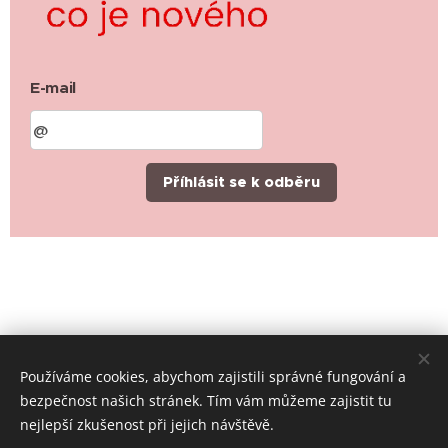
E-mail
Příhlásit se k odběru
Používáme cookies, abychom zajistili správné fungování a
bezpečnost našich stránek. Tím vám můžeme zajistit tu
nejlepší zkušenost při jejich návštěvě.
© 2019-2026 Místní skupina ČČK Rychvald, všechna práva