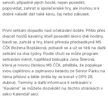
senioři, případně jejich hosté, nejen posedět,
popovídat, zahrát si společenské hry, ale mohou si k
dobré náladě dát také kávu, čaj nebo zákusek.
První setkání dopadlo nad očekávání dobře. Přišlo přes
dvacet hostů kavárny, kteří poseděli skoro dvě hodiny,
bavili se, zahráli si hry, které přinesla předsedkyně MS
ČČK Božena Bojdáková, pobavili se a už se těší na další
setkání za dva týdny. Podle chuti se může program
setkávání měnit, například biskupka Jana Šilerová,
která je novou členkou MS ČČK, přislíbila, že zopakuje
svou úspěšnou a zajímavou besedu ze Senior Parku na
téma přísloví a bible (měla by se konat v DPS 28.
dubna). Termíny a další informace k setkávání v
"Kavárně" se můžete dozvědět na těchto stránkách v
sekci Kalendář akcí.