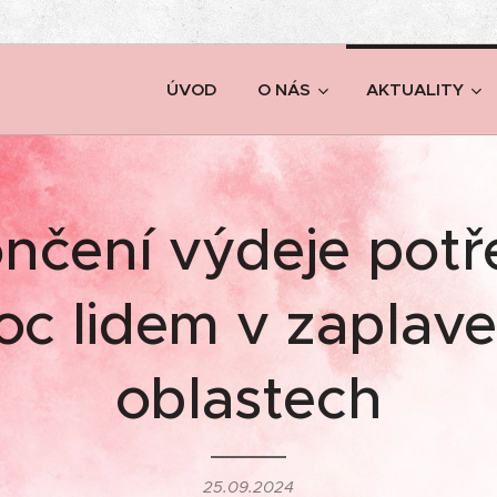
ÚVOD
O NÁS
AKTUALITY
nčení výdeje potř
c lidem v zaplav
oblastech
25.09.2024