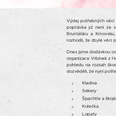
Výdej potřebných věcí l
poptávka již není ze s
Bruntálsku a Krnovsku,
rozhodli, že zbylé věci
Dnes jsme dodávkou odv
organizace Vrbínek z He
pohledu na rozsah ško
dozvěděli, že nyní potře
Kladiva
Sekery
Špachtle a škra
Kolečka
Lopaty