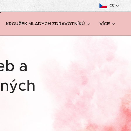
CS
KROUŽEK MLADÝCH ZDRAVOTNÍKŮ
VÍCE
eb a
ených