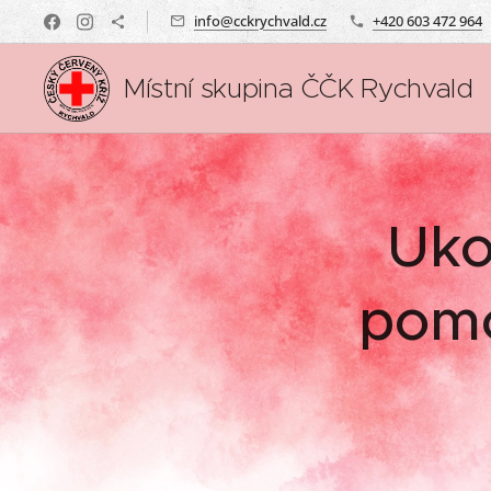
info@cckrychvald.cz
+420 603 472 964
Místní skupina ČČK Rychvald
Uko
pomo