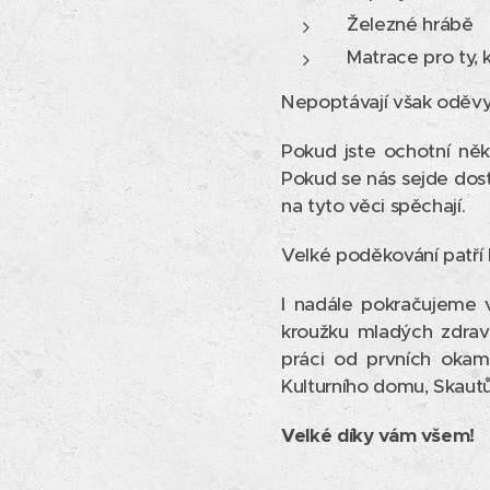
Železné hrábě
Matrace pro ty, 
Nepoptávají však oděvy, 
Pokud jste ochotní něk
Pokud se nás sejde dost
na tyto věci spěchají.
Velké poděkování patří
I nadále pokračujeme v
kroužku mladých zdrav
práci od prvních okam
Kulturního domu, Skautů
Velké díky vám všem!