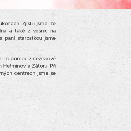
ončen. Zjistili jsme, že
mína a také z vesnic na
 s paní starostkou jsme
ili o pomoc z neziskové
h Heřminov a Zátoru. Při
rných centrech jsme se