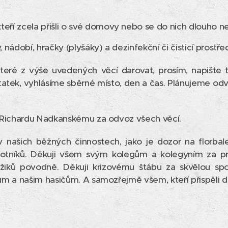
kteří zcela přišli o své domovy nebo se do nich dlouho 
nádobí, hračky (plyšáky) a dezinfekční či čisticí prostře
teré z výše uvedených věcí darovat, prosím, napište 
atek, vyhlásíme sběrné místo, den a čas. Plánujeme odv
 Richardu Nadkanskému za odvoz všech věcí.
 našich běžných činnostech, jako je dozor na florbal
otníků. Děkuji všem svým kolegům a kolegyním za pr
žiků povodně. Děkuji krizovému štábu za skvělou sp
m a našim hasičům. A samozřejmě všem, kteří přispěli do 
❤