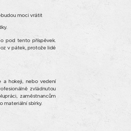
nebudou moci vrátit
dky.
to pod tento příspěvek.
oz v pátek, protože lidé
e a hokeji, nebo vedení
ofesionálně zvládnutou
olupráci, zaměstnancům
materiální sbírky.