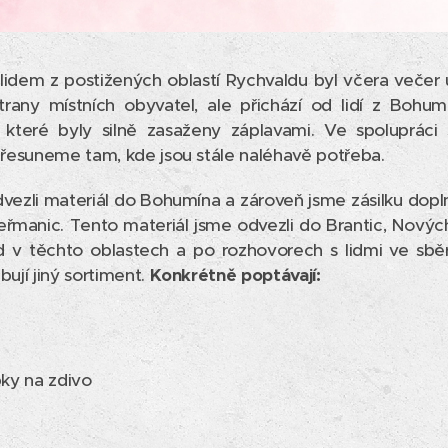
idem z postižených oblastí Rychvaldu byl včera večer uk
trany místních obyvatel, ale přichází od lidí z Bohu
 které byly silně zasaženy záplavami. Ve spolupráci
 přesuneme tam, kde jsou stále naléhavě potřeba.
ezli materiál do Bohumína a zároveň jsme zásilku dopln
řmanic. Tento materiál jsme odvezli do Brantic, Novýc
d v těchto oblastech a po rozhovorech s lidmi ve sbě
bují jiný sortiment.
Konkrétně poptávají:
bky na zdivo