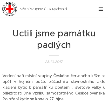
Místní skupina ČČK Rychvald
Uctili jsme památku
padlých
28.10.2017
Vedení naší místní skupiny Českého červeného kříže se
opět v hojném počtu zúčastnilo slavnostního aktu
kladení kytic k památńíku obětem I. světové války u
příležitosti Dne vzniku samostatného Československa.
Položení kytic se konalo 27. října.