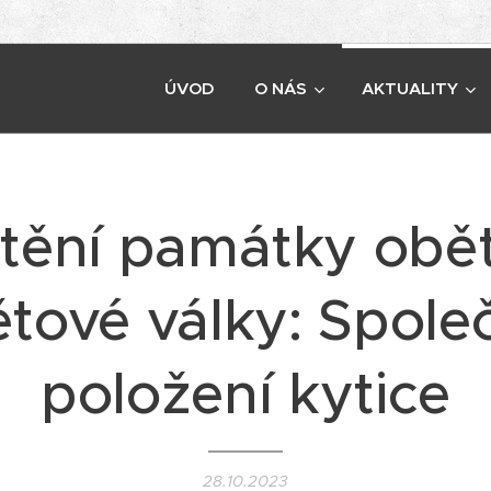
ÚVOD
O NÁS
AKTUALITY
tění památky obětí
ětové války: Spole
položení kytice
28.10.2023