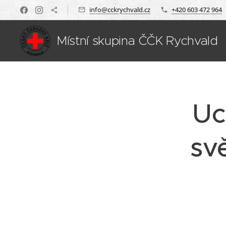
info@cckrychvald.cz
+420 603 472 964
Místní skupina ČČK Rychvald
Uc
sv