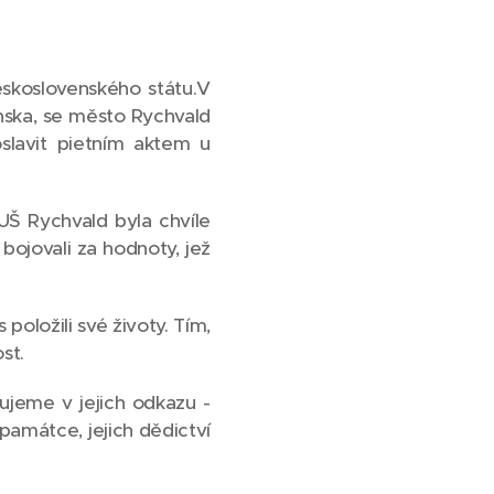
eskoslovenského státu.V
nska, se město Rychvald
slavit pietním aktem u
Š Rychvald byla chvíle
 bojovali za hodnoty, jež
položili své životy. Tím,
st.
ujeme v jejich odkazu -
památce, jejich dědictví