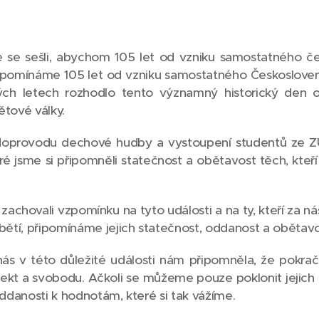
e se sešli, abychom 105 let od vzniku samostatného č
připomínáme 105 let od vzniku samostatného Českoslove
ch letech rozhodlo tento významný historický den o
ětové války.
 doprovodu dechové hudby a vystoupení studentů ze ZU
ré jsme si připomněli statečnost a obětavost těch, kteří
zachovali vzpomínku na tyto události a na ty, kteří za nás 
ětí, připomínáme jejich statečnost, oddanost a obětavo
ás v této důležité události nám připomněla, že pokrač
ekt a svobodu. Ačkoli se můžeme pouze poklonit jejich 
oddanosti k hodnotám, které si tak vážíme.