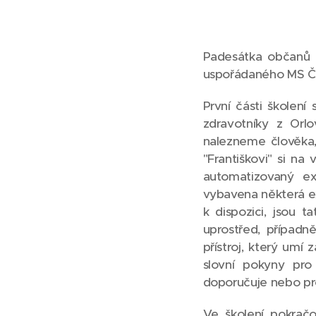
Padesátka občanů R
uspořádaného MS ČČ
První části školení
zdravotníky z Orl
nalezneme člověka,
"Františkovi" si na 
automatizovaný ex
vybavena některá ex
k dispozici, jsou 
uprostřed, případ
přístroj, který umí
slovní pokyny pro
doporučuje nebo pro
Ve školení pokrač