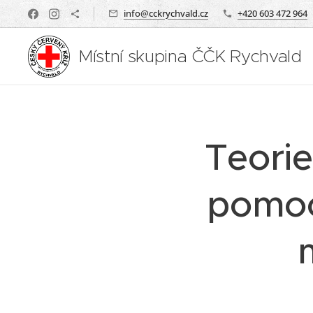
info@cckrychvald.cz
+420 603 472 964
Místní skupina ČČK Rychvald
Teorie
pomoci