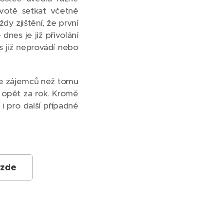
votě setkat včetně
y zjištění, že první
nes je již přivolání
 již neprovádí nebo
íce zájemců než tomu
t opět za rok. Kromě
 pro další případné
 zde