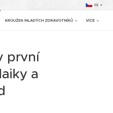
CS
KROUŽEK MLADÝCH ZDRAVOTNÍKŮ
VÍCE
y první
laiky a
d