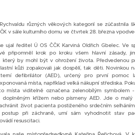
ychvaldu různých věkových kategorií se zúčastnila šk
K v sále kulturního domu ve čtvrtek 28. března vpodve
 se ujal ředitel Ú OS ČČK Karviná Oldřich Gbelec. Ve 
ové připomněl krok po kroku všem hlavní zásady, jim
 který by mohl být v ohrožení života. Předvedenou p
vlastní kůži zopakovali jak dospělí, tak děti. Novinkou
terní defibrilátor (AED), určený pro první pomoc l
ponovaná místa, například velká nákupní střediska. Pokud
tato místa viditelně označena zelenobílým symbolem
ně doplněným křížem nebo písmeny AED. Jde o malý 
 zachránit život pacienta postiženého srdečním selhání
 postup při záchraně, umí sám vyhodnotit stav p
vádí resuscitaci.
ovala naše místopředsedkyně Kateřina Řeřichová. V k