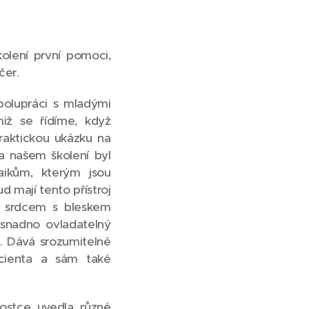
olení první pomoci,
čer.
spolupráci s mladými
iž se řídíme, když
raktickou ukázku na
 na našem školení byl
aikům, kterým jsou
 mají tento přístroj
 - srdcem s bleskem
snadno ovladatelný
m. Dává srozumitelné
acienta a sám také
ostce uvedla různé