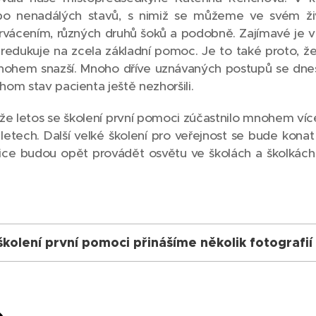
bo nenadálých stavů, s nimiž se můžeme ve svém ži
krvácením, různých druhů šoků a podobně. Zajímavé je vžd
edukuje na zcela základní pomoc. Je to také proto, že d
hem snazší. Mnoho dříve uznávaných postupů se dnes
om stav pacienta ještě nezhoršili.
, že letos se školení první pomoci zúčastnilo mnohem v
letech. Další velké školení pro veřejnost se bude kona
ice budou opět provádět osvětu ve školách a školkách i
školení první pomoci přinášíme několik fotografií