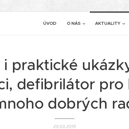
ÚVOD
O NÁS
AKTUALITY
 i praktické ukázk
, defibrilátor pro 
mnoho dobrých ra
29.03.2019