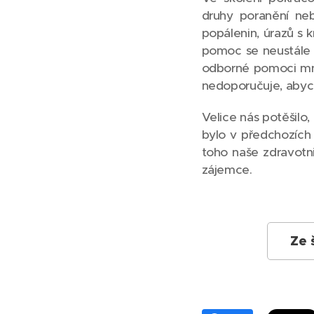
druhy poranění ne
popálenin, úrazů s 
pomoc se neustále r
odborné pomoci mno
nedoporučuje, abych
Velice nás potěšilo
bylo v předchozích 
toho naše zdravotn
zájemce.
Ze 