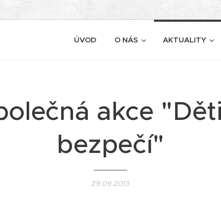
ÚVOD
O NÁS
AKTUALITY
polečná akce "Děti
bezpečí"
29.09.2013