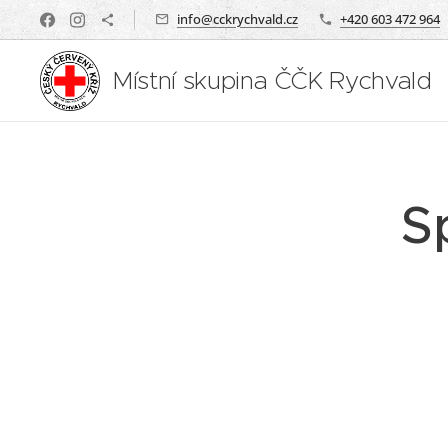
info@cckrychvald.cz
+420 603 472 964
Místní skupina ČČK Rychvald
S