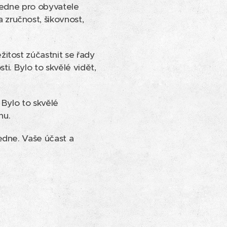
ledne pro obyvatele
zručnost, šikovnost,
itost zúčastnit se řady
ti. Bylo to skvělé vidět,
 Bylo to skvělé
nu.
edne. Vaše účast a