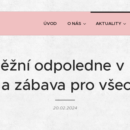
ÚVOD
O NÁS
AKTUALITY
ěžní odpoledne v
 a zábava pro vše
20.02.2024