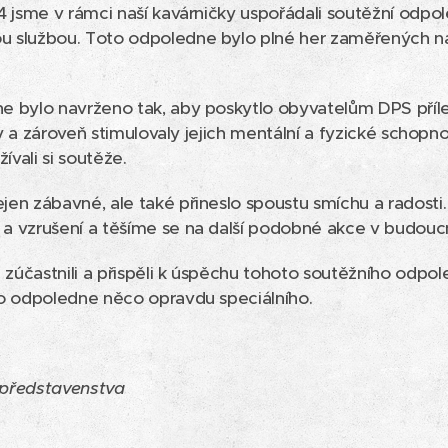
4 jsme v rámci naší kavárničky uspořádali soutěžní odpo
 službou. Toto odpoledne bylo plné her zaměřených na 
 bylo navrženo tak, aby poskytlo obyvatelům DPS přílež
ly a zároveň stimulovaly jejich mentální a fyzické schopnos
žívali si soutěže.
en zábavné, ale také přineslo spoustu smíchu a radosti.
a vzrušení a těšíme se na další podobné akce v budouc
účastnili a přispěli k úspěchu tohoto soutěžního odpol
to odpoledne něco opravdu speciálního.
 představenstva