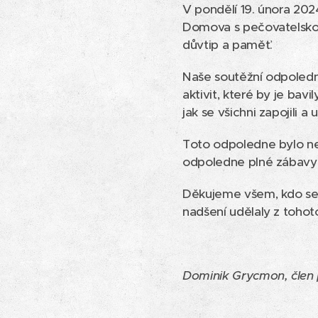
V pondělí 19. února 202
Domova s pečovatelskou
důvtip a paměť.
Naše soutěžní odpoledne
aktivit, které by je bavi
jak se všichni zapojili a u
Toto odpoledne bylo nej
odpoledne plné zábavy 
Děkujeme všem, kdo se z
nadšení udělaly z toho
Dominik Grycmon, člen