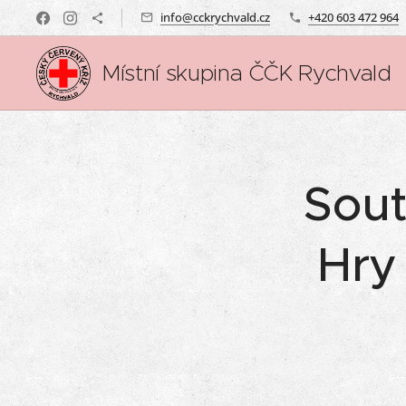
info@cckrychvald.cz
+420 603 472 964
Místní skupina ČČK Rychvald
Sout
Hry