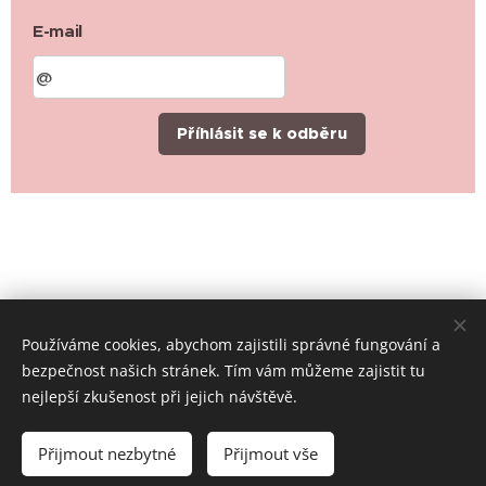
E-mail
Příhlásit se k odběru
Používáme cookies, abychom zajistili správné fungování a
bezpečnost našich stránek. Tím vám můžeme zajistit tu
nejlepší zkušenost při jejich návštěvě.
© 2019-2026 Místní skupina ČČK Rychvald, všechna práva
vyhrazena
Přijmout nezbytné
Přijmout vše
Cookies