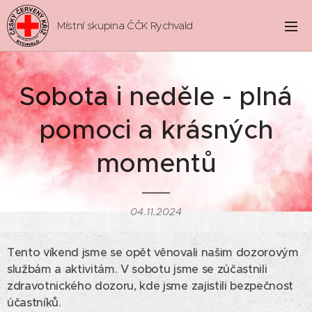
Místní skupina ČČK Rychvald
Sobota i neděle - plná
pomoci a krásných
momentů
04.11.2024
Tento víkend jsme se opět věnovali našim dozorovým
službám a aktivitám. V sobotu jsme se zúčastnili
zdravotnického dozoru, kde jsme zajistili bezpečnost
účastníků.