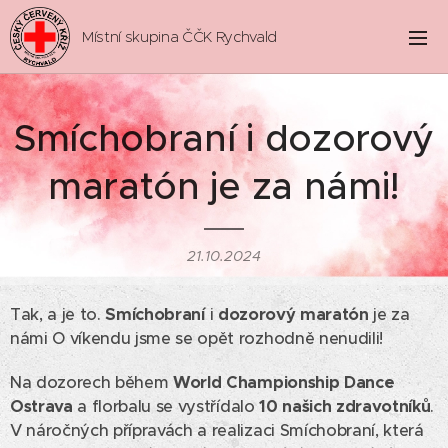
Místní skupina ČČK Rychvald
Smíchobraní i dozorový
maratón je za námi!
21.10.2024
Tak, a je to.
Smíchobraní
i
dozorový maratón
je za
námi O víkendu jsme se opět rozhodně nenudili!
Na dozorech během
World Championship Dance
Ostrava
a florbalu se vystřídalo
10 našich zdravotníků
.
V náročných přípravách a realizaci Smíchobraní, která