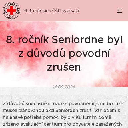
Místní skupina ČČK Rychvald
8. ročník Seniordne byl
z důvodů povodní
zrušen
14.09.2024
Z důvodů současné situace s povodněmi jsme bohužel
museli plánovanou akci Seniorden zrušit. Vzhledem k
naléhavé potřebě pomoci bylo v Kulturním domě
zřízeno evakuační centrum pro obyvatele zasažených