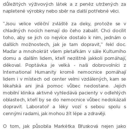
důležitých výživových látek a z peněz utržených za
napletené výrobky nebo sběr na další potřebné věci.
"Jsou velice vděční zvláště za deky, protože se v
chladných nocích nemají do čeho zabalit. Chci docílit
toho, aby se jich co nejvíce dostalo k nim, jednám o
dalších možnostech, jak je tam dopravit," řekl doc.
Maďar a mnohokrát všem pletařkám v sále Kulturního
domu a dalším lidem, kteří nezištně jakkoli pomáhají,
děkoval. Poptávka je velká - naši dobrovolníci z
International Humanity kromě nemocnice pomáhají
lidem i v místech od center velmi vzdálených, kam se
lékařská ani jiná pomoc vůbec nedostane. Jejich
mobilní klinika aktivně vyhledává pacienty v odlehlých
oblastech, kteří by se do nemocnice vůbec nedokázali
dopravit. Laboratoř a léky vozí s sebou spolu s
cennými radami, jak mohou žít lépe a zdravěji.
O tom, jak působila Markétka Břusková nejen jako