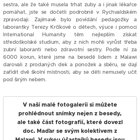
sestra, ale že také musela trhat zuby a i jinak lékařce
pomáhat, jste se dočetli podrobně v Rychvaldském
zpravodaji. Zajímavé bylo povídání pedagožky a
laborantky Terezy Krčíkové o dětech, výuce i pomoci
International Humanity těm nejlepším získat
středoškolské studium, aby z nich mohli vyrůst třeba
zubní laboranti nebo zdravotní sestry. Podle ní za
6000 korun, které jsme na besedě lidem z Malawi
darovali z prodaných dek a ponožek a sběru, se dají
zařídit dvě školní místnosti, aby se děti nemusely učit
pod širým nebem.
V naší malé fotogalerii si můžete
prohlédnout snímky nejen z besedy,
ale také část fotografií, které dovezl
doc. Maďar se svým kolektivem z
Malawi. V rukou účastníků besedy jsou