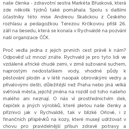
naše členka - zdravotní sestra Markéta Břusková, která
zde několik týdnů také pomáhala. Spolu s dalšími
účastníky této mise Andreou Skalickou z Českého
rozhlasu a pedagožkou Terezou Krčíkovou přišli 26.
září na besedu, která se konala v Rychvaldě na pozvání
naší organizace ČČK.
Proč vedla jedna z jejich prvních cest právě k nám?
Odpověď už mnozí znáte. Rychvald je pro tyto lidi ve
vzdálené africké chudé zemi, v zimě sužované suchem,
naprostým nedostatkem vody, vhodné půdy k
pěstování plodin a v létě naopak obrovskými vedry a
přívalovými dešti, důležitější než Praha nebo jiná velká
světová města, jejichž jména na rozdíl od toho našeho
malého ani neznají. O nás ví prostřednictvím dek,
čepiček a jiných výrobků, které pletou naše členky a
příznivci jak v Rychvaldě, tak v blízké Orlové, i z
finančních příspěvků na kozy, které musejí udržovat v
chovu pro pravidelnější přísun zdravé potravy a