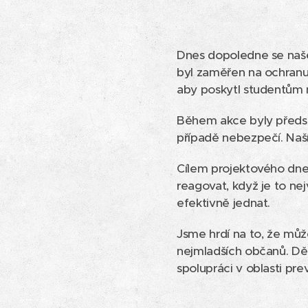
Dnes dopoledne se naše 
byl zaměřen na ochranu
aby poskytl studentům 
Během akce byly předst
případě nebezpečí. Naší 
Cílem projektového dne 
reagovat, když je to ne
efektivně jednat.
Jsme hrdí na to, že můž
nejmladších občanů. Dě
spolupráci v oblasti pre