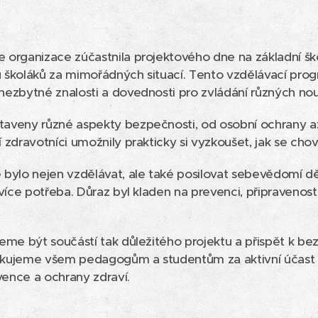
organizace zúčastnila projektového dne na základní ško
 školáků za mimořádných situací. Tento vzdělávací prog
nezbytné znalosti a dovednosti pro zvládání různých no
aveny různé aspekty bezpečnosti, od osobní ochrany a
zdravotníci umožnily prakticky si vyzkoušet, jak se chova
bylo nejen vzdělávat, ale také posilovat sebevědomí dět
jvíce potřeba. Důraz byl kladen na prevenci, připravenos
eme být součástí tak důležitého projektu a přispět k be
kujeme všem pedagogům a studentům za aktivní účast a
vence a ochrany zdraví.