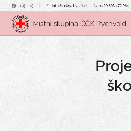
info@cckrychvald.cz
+420 603 472 964
Místní skupina ČČK Rychvald
Proj
šk