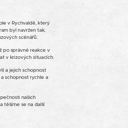
le v Rychvaldě, který
ram byl navržen tak,
uzových scénářů.
ž po správné reakce v
t v krizových situacích.
í a jejich schopnost
t a schopnost rychle a
zpečnosti našich
 těšíme se na další