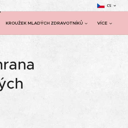
CS
KROUŽEK MLADÝCH ZDRAVOTNÍKŮ
VÍCE
hrana
ých