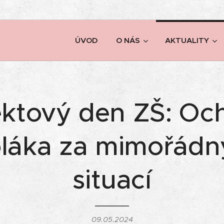
ÚVOD
O NÁS
AKTUALITY
ektový den ZŠ: Oc
oláka za mimořádn
situací
09.05.2024