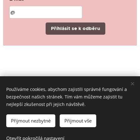
Příhlásit se k odběru
Používáme cookies, abychom zajistili správné fungování a
bezpečnost našich stránek. Tím vám můžeme zajistit tu
nejlepší zkušenost při jejich návštěvě.
© 2019-2026 Místní skupina ČČK Rychvald, všechna práva
vyhrazena
Přijmout nezbytné
Přijmout vše
Cookies
Jazyky
Otevřít pokročilá nastavení