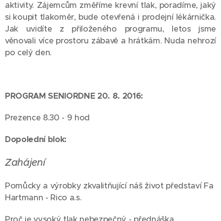
aktivity. Zájemcům změříme krevní tlak, poradíme, jaký
si koupit tlakoměr, bude otevřená i prodejní lékárnička.
Jak uvidíte z přiloženého programu, letos jsme
věnovali více prostoru zábavě a hrátkám. Nuda nehrozí
po celý den.
PROGRAM SENIORDNE 20. 8. 2016:
Prezence 8.30 - 9 hod
Dopolední blok:
Zahájení
Pomůcky a výrobky zkvalitňující náš život představí Fa
Hartmann - Rico a.s.
Proč je vysoký tlak nebezpečný - přednáška