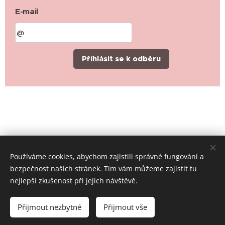
E-mail
Příhlásit se k odběru
Používáme cookies, abychom zajistili správné fungování a
bezpečnost našich stránek. Tím vám můžeme zajistit tu
nejlepší zkušenost při jejich návštěvě.
© 2019-2026 Místní skupina ČČK Rychvald, všechna práva
vyhrazena
Přijmout nezbytné
Přijmout vše
Cookies