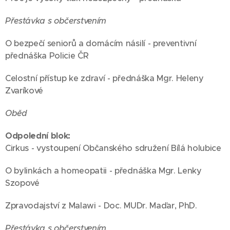
Přestávka s občerstvením
O bezpečí seniorů a domácím násilí - preventivní
přednáška Policie ČR
Celostní přístup ke zdraví - přednáška Mgr. Heleny
Zvaríkové
Oběd
Odpolední blok:
Cirkus - vystoupení Občanského sdružení Bílá holubice
O bylinkách a homeopatii - přednáška Mgr. Lenky
Szopové
Zpravodajství z Malawi - Doc. MUDr. Maďar, PhD.
Přestávka s občerstvením