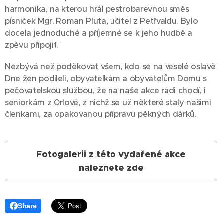
harmonika, na kterou hrál pestrobarevnou směs
písniček Mgr. Roman Pluta, učitel z Petřvaldu. Bylo
docela jednoduché a příjemné se k jeho hudbě a
zpěvu připojit.¨
Nezbývá než poděkovat všem, kdo se na veselé oslavě
Dne žen podíleli, obyvatelkám a obyvatelům Domu s
pečovatelskou službou, že na naše akce rádi chodí, i
seniorkám z Orlové, z nichž se už některé staly našimi
členkami, za opakovanou přípravu pěkných dárků.
Fotogalerii z této vydařené akce
naleznete zde
Share