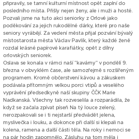
připravily, se tamní kulturní místnost opět zaplní do
posledního místa. Přišly nejen ženy, ale i muži a hosté.
Pozvali jsme na tuto akci seniorky z Orlové jako
poděkování za jejich rukodělné dárky, které pro naše
seniory vyrábějí. Za vedení města přijal pozvání bývalý
místostarosta města Václav Pavlík, který každé ženě
rozdal krásné papírové karafiátky, opět z dílny
orlovských seniorek.
Oslava se konala v rámci naší "kavárny" v pondělí 9.
března v obvyklém čase, ale samozřejmě s rozšířeným
programem. Kromě občerstvení kávou a zákuskem
podávala přítomným velkou porci vtipů a veselého
vyprávění předsedkyně naší skupiny ČČK Marie
Nadkanská. Všechny tak rozveselila a rozparádila, že
když se začala zpívat píseň Na tý louce zelený,
nerozpakovali se i ti nejstarší předvádět jelena,
myslivečka i louku, a dokonce při další si klepali na
kolena, ramena a další části těla. Na roky i nemoci se
na pár hodin zapomnělo. Zásluhu na tom měla i