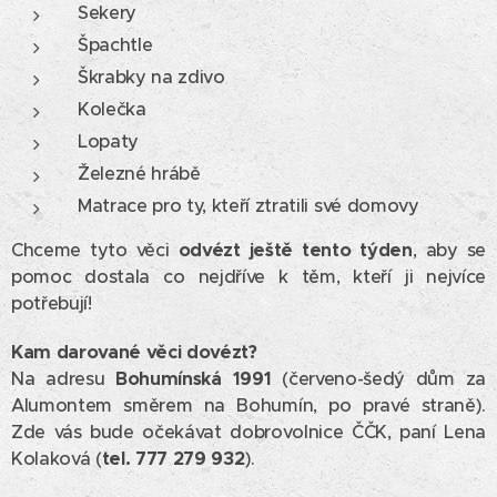
Sekery
Špachtle
Škrabky na zdivo
Kolečka
Lopaty
Železné hrábě
Matrace pro ty, kteří ztratili své domovy
Chceme tyto věci
odvézt ještě tento týden
, aby se
pomoc dostala co nejdříve k těm, kteří ji nejvíce
potřebují!
Kam darované věci dovézt?
Na adresu
Bohumínská 1991
(červeno-šedý dům za
Alumontem směrem na Bohumín, po pravé straně).
Zde vás bude očekávat dobrovolnice ČČK, paní Lena
Kolaková (
tel. 777 279 932
).