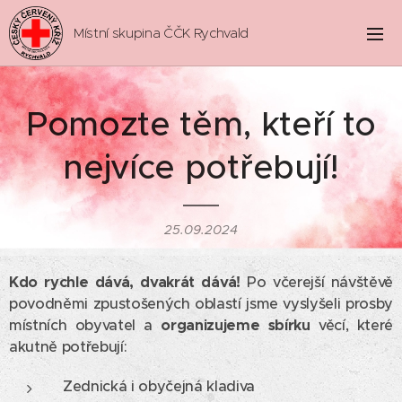
Místní skupina ČČK Rychvald
Pomozte těm, kteří to
nejvíce potřebují!
25.09.2024
Kdo rychle dává, dvakrát dává!
Po včerejší návštěvě
povodněmi zpustošených oblastí jsme vyslyšeli prosby
místních obyvatel a
organizujeme sbírku
věcí, které
akutně potřebují:
Zednická i obyčejná kladiva