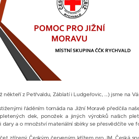
 někteří z Petřvaldu, Záblatí i Ludgeřovic, ...) jsme na Vá
ostiženými řáděním tornáda na Jižní Moravě předčila naš
pletených dek, ponožek a jiných výrobků našich pleta
 dary a o množství materiální sbírky se přesvědčíte ve 
et zřízený Českým červeným křížem pro JM. Česká spoři