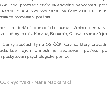
56:49 hod. prostřednictvím vkladového bankomatu prob
í kartou č. 4511 xxx xxx 9696 na účet č.0000333999/
ansakce proběhla v pořádku.
me s materiální pomocí do humanitárního centra v 
ze sběrných míst Karviná, Bohumín, Orlová a samozřejm
 členky součástí týmu OS ČČK Karviná, který provádí
áda, kde jejich činností je sepisování potřeb, pos
i poskytování psychologické pomoci.
ČČK Rychvald - Marie Nadkanská