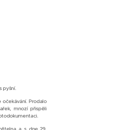
s pyšní.
e očekávání. Prodalo
řek, mnozí přispěli
fotodokumentaci.
telna, a. s. dne 29.