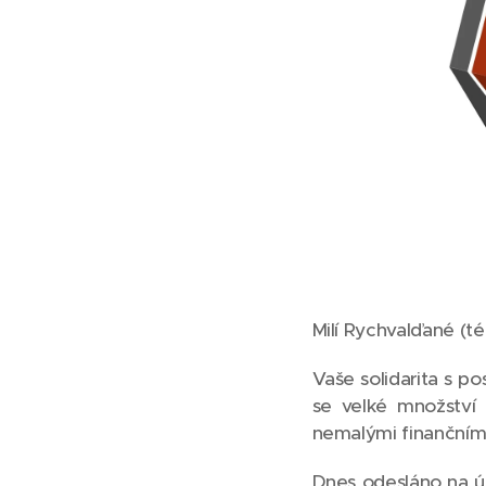
Milí Rychvalďané (též
Vaše solidarita s p
se velké množství 
nemalými finančními
Dnes odesláno na úč