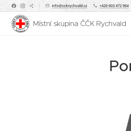
info@cckrychvald.cz
+420 603 472 964
Místní skupina ČČK Rychvald
Po