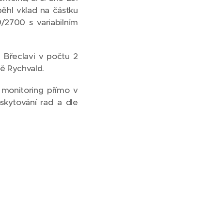
ěhl vklad na částku
2700 s variabilním
Břeclavi v počtu 2
ě Rychvald.
 monitoring přímo v
kytování rad a dle