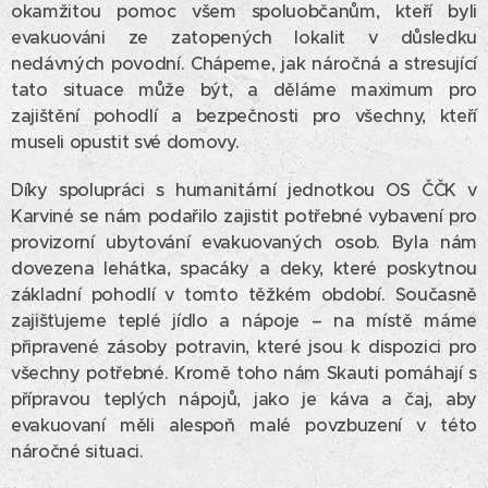
okamžitou pomoc všem spoluobčanům, kteří byli
evakuováni ze zatopených lokalit v důsledku
nedávných povodní. Chápeme, jak náročná a stresující
tato situace může být, a děláme maximum pro
zajištění pohodlí a bezpečnosti pro všechny, kteří
museli opustit své domovy.
Díky spolupráci s humanitární jednotkou OS ČČK v
Karviné se nám podařilo zajistit potřebné vybavení pro
provizorní ubytování evakuovaných osob. Byla nám
dovezena lehátka, spacáky a deky, které poskytnou
základní pohodlí v tomto těžkém období. Současně
zajišťujeme teplé jídlo a nápoje – na místě máme
připravené zásoby potravin, které jsou k dispozici pro
všechny potřebné. Kromě toho nám Skauti pomáhají s
přípravou teplých nápojů, jako je káva a čaj, aby
evakuovaní měli alespoň malé povzbuzení v této
náročné situaci.