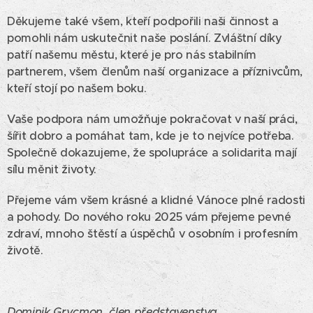
Děkujeme také všem, kteří podpořili naši činnost a
pomohli nám uskutečnit naše poslání. Zvláštní díky
patří našemu městu, které je pro nás stabilním
partnerem, všem členům naší organizace a příznivcům,
kteří stojí po našem boku.
Vaše podpora nám umožňuje pokračovat v naší práci,
šířit dobro a pomáhat tam, kde je to nejvíce potřeba.
Společně dokazujeme, že spolupráce a solidarita mají
sílu měnit životy.
Přejeme vám všem krásné a klidné Vánoce plné radosti
a pohody. Do nového roku 2025 vám přejeme pevné
zdraví, mnoho štěstí a úspěchů v osobním i profesním
životě.
Dominik Grycmon, člen představenstva