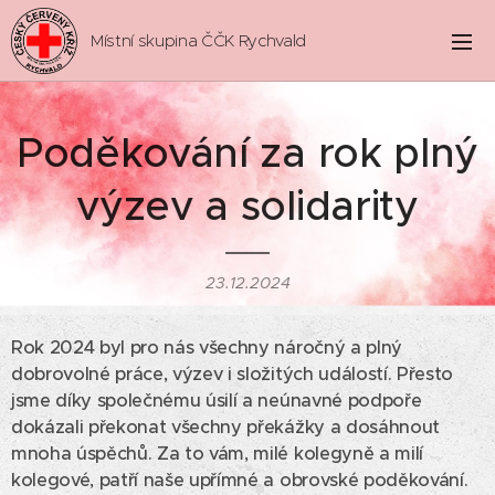
Místní skupina ČČK Rychvald
Poděkování za rok plný
výzev a solidarity
23.12.2024
Rok 2024 byl pro nás všechny náročný a plný
dobrovolné práce, výzev i složitých událostí. Přesto
jsme díky společnému úsilí a neúnavné podpoře
dokázali překonat všechny překážky a dosáhnout
mnoha úspěchů. Za to vám, milé kolegyně a milí
kolegové, patří naše upřímné a obrovské poděkování.