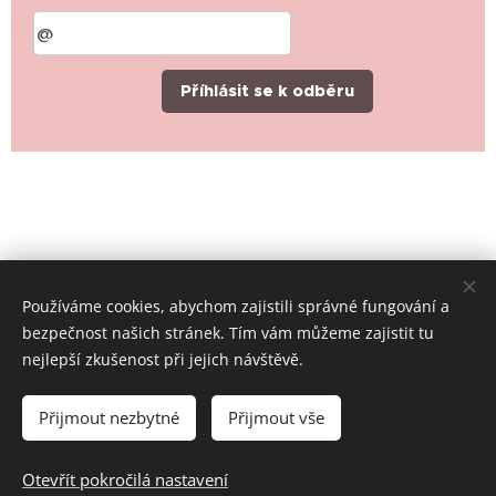
Příhlásit se k odběru
Používáme cookies, abychom zajistili správné fungování a
bezpečnost našich stránek. Tím vám můžeme zajistit tu
nejlepší zkušenost při jejich návštěvě.
© 2019-2026 Místní skupina ČČK Rychvald, všechna práva
vyhrazena
Přijmout nezbytné
Přijmout vše
Cookies
Jazyky
Otevřít pokročilá nastavení