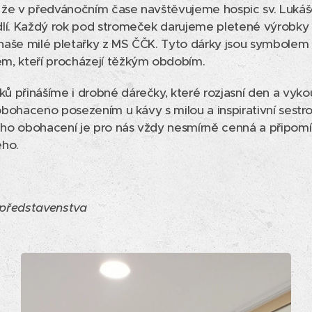
í, že v předvánočním čase navštěvujeme hospic sv. Lukáš
dlí. Každý rok pod stromeček darujeme pletené výrobky
y naše milé pletařky z MS ČČK. Tyto dárky jsou symbolem
m, kteří procházejí těžkým obdobím.
 přinášíme i drobné dárečky, které rozjasní den a vykou
 obohaceno posezením u kávy s milou a inspirativní sestro
ného obohacení je pro nás vždy nesmírně cenná a připomín
ého.
 představenstva