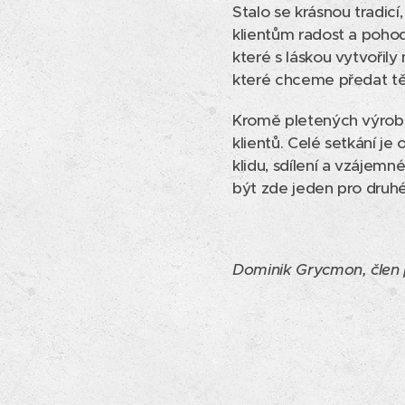
Stalo se krásnou tradic
klientům radost a poho
které s láskou vytvořil
které chceme předat tě
Kromě pletených výrobků
klientů. Celé setkání je
klidu, sdílení a vzájem
být zde jeden pro druh
Dominik Grycmon, člen