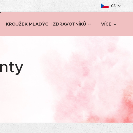
CS
KROUŽEK MLADÝCH ZDRAVOTNÍKŮ
VÍCE
enty
e