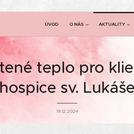
ÚVOD
O NÁS
AKTUALITY
tené teplo pro kli
hospice sv. Lukáš
19.12.2024