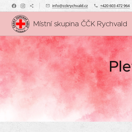
info@cckrychvald.cz
+420 603 472 964
Místní skupina ČČK Rychvald
Ple