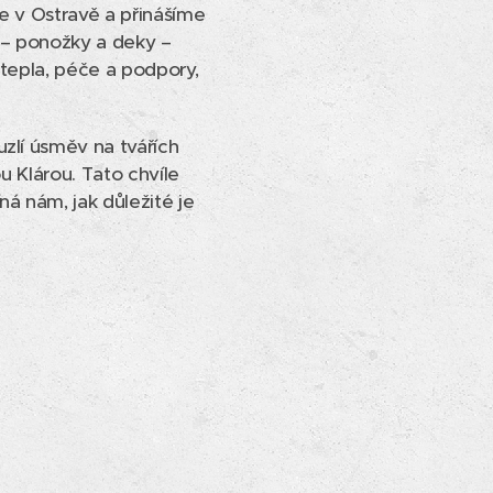
e v Ostravě a přinášíme
 – ponožky a deky –
 tepla, péče a podpory,
zlí úsměv na tvářích
u Klárou. Tato chvíle
á nám, jak důležité je