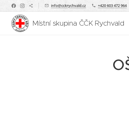
info@cckrychvald.cz
+420 603 472 964
Místní skupina ČČK Rychvald
OŠ