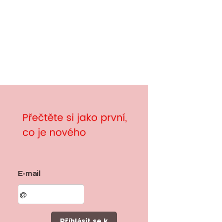
E-mail
Příhlásit se k