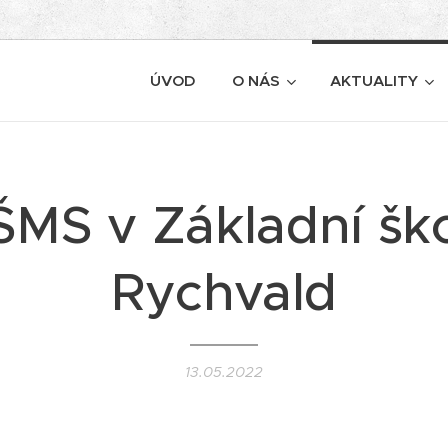
ÚVOD
O NÁS
AKTUALITY
MS v Základní šk
Rychvald
13.05.2022