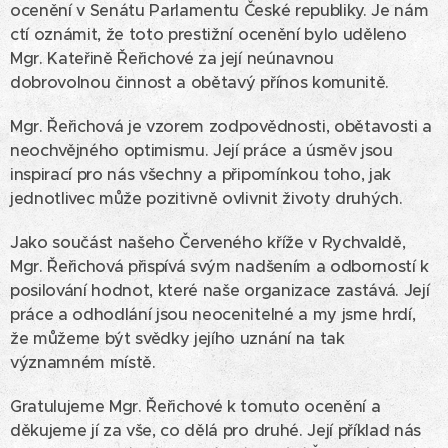
ocenění v Senátu Parlamentu České republiky. Je nám
ctí oznámit, že toto prestižní ocenění bylo uděleno
Mgr. Kateřině Řeřichové za její neúnavnou
dobrovolnou činnost a obětavý přínos komunitě.
Mgr. Řeřichová je vzorem zodpovědnosti, obětavosti a
neochvějného optimismu. Její práce a úsměv jsou
inspirací pro nás všechny a připomínkou toho, jak
jednotlivec může pozitivně ovlivnit životy druhých.
Jako součást našeho Červeného kříže v Rychvaldě,
Mgr. Řeřichová přispívá svým nadšením a odborností k
posilování hodnot, které naše organizace zastává. Její
práce a odhodlání jsou neocenitelné a my jsme hrdí,
že můžeme být svědky jejího uznání na tak
významném místě.
Gratulujeme Mgr. Řeřichové k tomuto ocenění a
děkujeme jí za vše, co dělá pro druhé. Její příklad nás