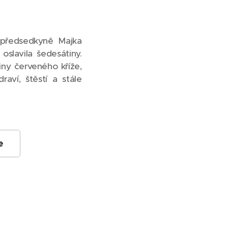
 předsedkyně Majka
slavila šedesátiny.
ny červeného kříže,
aví, štěstí a stále
e