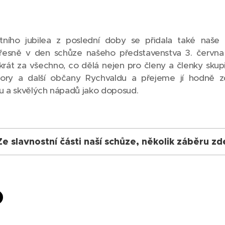
tního jubilea z poslední doby se přidala také naše
řesně v den schůze našeho představenstva 3. června o
rát za všechno, co dělá nejen pro členy a členky skupi
niory a další občany Rychvaldu a přejeme jí hodně zdr
nu a skvělých nápadů jako doposud.
Ze slavnostní části naší schůze, několik záběru zd