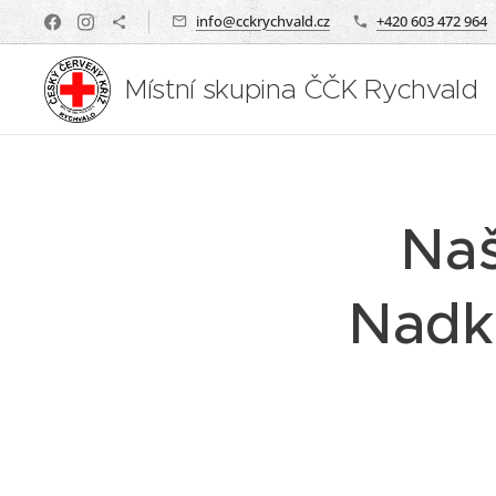
info@cckrychvald.cz
+420 603 472 964
Místní skupina ČČK Rychvald
Naš
Nadka