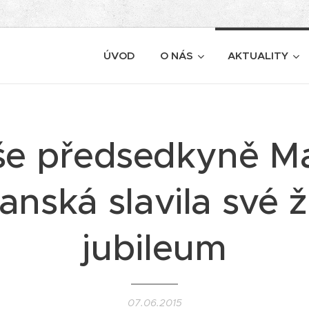
ÚVOD
O NÁS
AKTUALITY
e předsedkyně M
nská slavila své ž
jubileum
07.06.2015