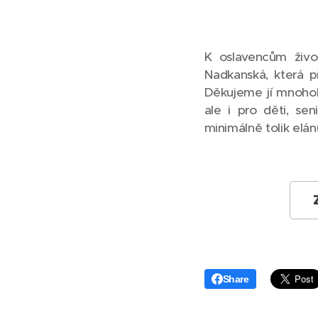
K oslavencům živo
Nadkanská, která p
Děkujeme jí mnohok
ale i pro děti, se
minimálně tolik elá
Share