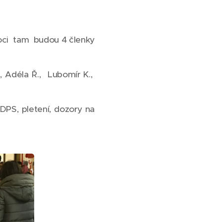
oci tam budou 4 členky
., Adéla Ř., Lubomír K.,
 DPS, pletení, dozory na