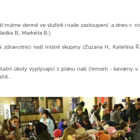
í máme denně ve službě i naše zastoupení a dnes v n
laďka B., Markéta B.)
ší zdravotníci naší místní skupiny (Zuzana H., Kateřina Ř
atní úkoly vyplývající z plánu naší činnosti - kavárny v
td...