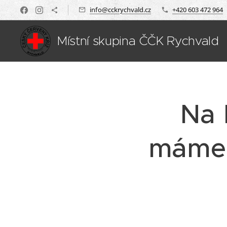
info@cckrychvald.cz
+420 603 472 964
Místní skupina ČČK Rychvald
Na 
máme 