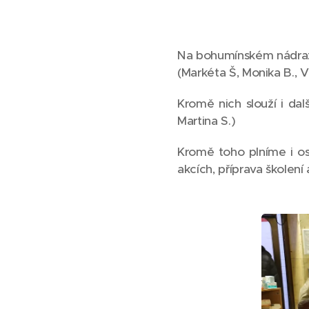
Na bohumínském nádraž
(Markéta Š, Monika B., V
Kromě nich slouží i dal
Martina S.)
Kromě toho plníme i ost
akcích, příprava školení a