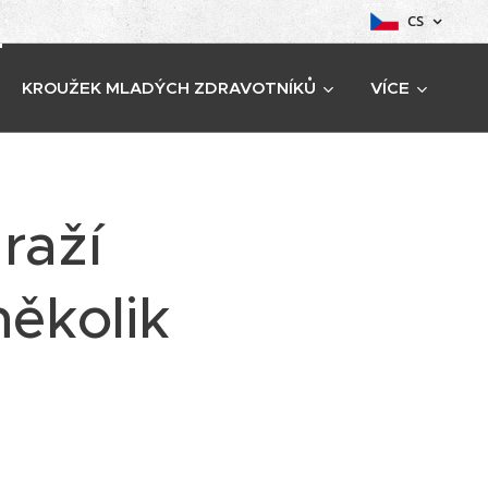
CS
KROUŽEK MLADÝCH ZDRAVOTNÍKŮ
VÍCE
raží
ěkolik