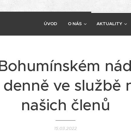
ÚVOD
O NÁS
AKTUALITY
Bohumínském nád
denně ve službě n
našich členů
15.03.2022