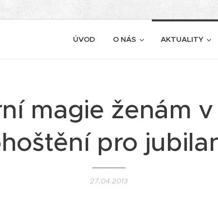
ÚVOD
O NÁS
AKTUALITY
ní magie ženám v
hoštění pro jubila
27.04.2013