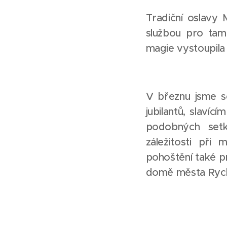
Tradiční oslavy
službou pro tam
magie vystoupila
V březnu jsme se
jubilantů, slavíc
podobných setk
záležitosti při
pohoštění také pr
domě města Rych