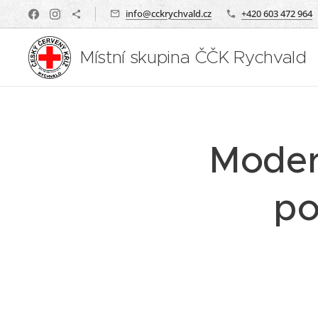
info@cckrychvald.cz
+420 603 472 964
Místní skupina ČČK Rychvald
Moder
po