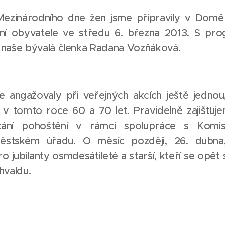
 Mezinárodního dne žen jsme připravily v Domě
ní obyvatele ve středu 6. března 2013. S p
 naše bývalá členka Radana Vozňáková.
 angažovaly při veřejných akcích ještě jednou,
ím v tomto roce 60 a 70 let. Pravidelně zajišťu
ání pohoštění v rámci spolupráce s Komi
 městském úřadu. O měsíc později, 26. dubna,
o jubilanty osmdesátileté a starší, kteří se opět s
valdu.