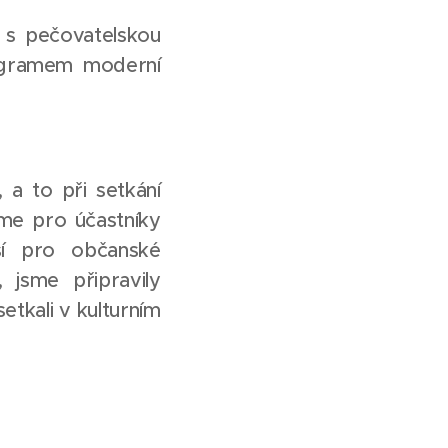
 s pečovatelskou
rogramem moderní
 a to při setkání
jeme pro účastníky
sí pro občanské
 jsme připravily
etkali v kulturním