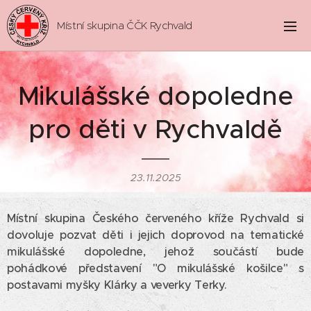
Místní skupina ČČK Rychvald
Mikulášské dopoledne
pro děti v Rychvaldě
23.11.2025
Místní skupina Českého červeného kříže Rychvald si
dovoluje pozvat děti i jejich doprovod na tematické
mikulášské dopoledne, jehož součástí bude
pohádkové představení "O mikulášské košilce" s
postavami myšky Klárky a veverky Terky.