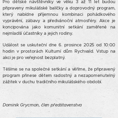
Pro dětské návštěvníky ve věku 3 až 11 let budou
připraveny mikulášské balíčky a doprovodný program,
který nabídne příjemnou kombinaci pohádkového
vyprávění, zábavy a předvánoční atmosféry. Akce je
koncipována jako komunitní setkání zaměřené na
nejmladší účastníky a jejich rodiny.
Událost se uskuteční dne 6. prosince 2025 od 10:00
hodin v prostorách Kulturní dům Rychvald. Vstup na
akci je pro veřejnost bezplatný.
Těšíme se na společné setkání a věříme, že připravený
program přinese dětem radostný a nezapomenutelný
zážitek v duchu tradičního mikulášského období.
Dominik Grycmon, člen představenstva