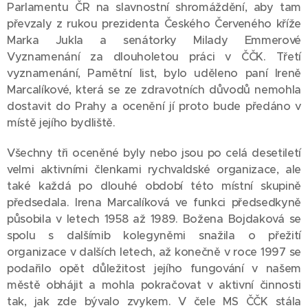
Parlamentu ČR na slavnostní shromáždění, aby tam
převzaly z rukou prezidenta Českého Červeného kříže
Marka Jukla a senátorky Milady Emmerové
Vyznamenání za dlouholetou práci v ČČK. Třetí
vyznamenání, Pamětní list, bylo uděleno paní Ireně
Marcalíkové, která se ze zdravotních důvodů nemohla
dostavit do Prahy a ocenění jí proto bude předáno v
místě jejího bydliště.
Všechny tři oceněné byly nebo jsou po celá desetiletí
velmi aktivními členkami rychvaldské organizace, ale
také každá po dlouhé období této místní skupině
předsedala. Irena Marcalíková ve funkci předsedkyně
působila v letech 1958 až 1989. Božena Bojdaková se
spolu s dalšímib kolegyněmi snažila o přežití
organizace v dalších letech, až konečně v roce 1997 se
podařilo opět důležitost jejího fungování v našem
městě obhájit a mohla pokračovat v aktivní činnosti
tak, jak zde bývalo zvykem. V čele MS ČČK stála