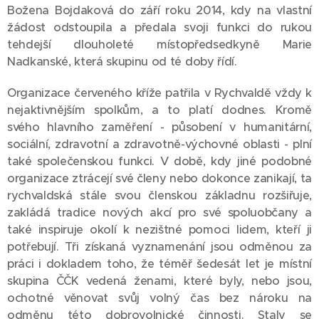
Božena Bojdaková do září roku 2014, kdy na vlastní
žádost odstoupila a předala svoji funkci do rukou
tehdejší dlouholeté místopředsedkyně Marie
Nadkanské, která skupinu od té doby řídí.
Organizace červeného kříže patřila v Rychvaldě vždy k
nejaktivnějším spolkům, a to platí dodnes. Kromě
svého hlavního zaměření - působení v humanitární,
sociální, zdravotní a zdravotně-výchovné oblasti - plní
také společenskou funkci. V době, kdy jiné podobné
organizace ztrácejí své členy nebo dokonce zanikají, ta
rychvaldská stále svou členskou základnu rozšiřuje,
zakládá tradice nových akcí pro své spoluobčany a
také inspiruje okolí k nezištné pomoci lidem, kteří ji
potřebují. Tři získaná vyznamenání jsou odměnou za
práci i dokladem toho, že téměř šedesát let je místní
skupina ČČK vedená ženami, které byly, nebo jsou,
ochotné věnovat svůj volný čas bez nároku na
odměnu této dobrovolnické činnosti. Staly se