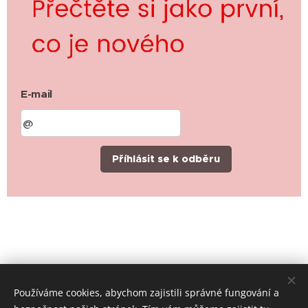
E-mail
Příhlásit se k odběru
Používáme cookies, abychom zajistili správné fungování a