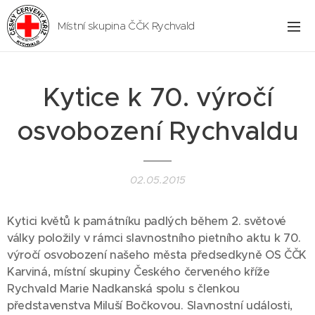
Místní skupina ČČK Rychvald
Kytice k 70. výročí
osvobození Rychvaldu
02.05.2015
Kytici květů k památníku padlých během 2. světové
války položily v rámci slavnostního pietního aktu k 70.
výročí osvobození našeho města předsedkyně OS ČČK
Karviná, místní skupiny Českého červeného kříže
Rychvald Marie Nadkanská spolu s členkou
představenstva Miluší Bočkovou. Slavnostní události,