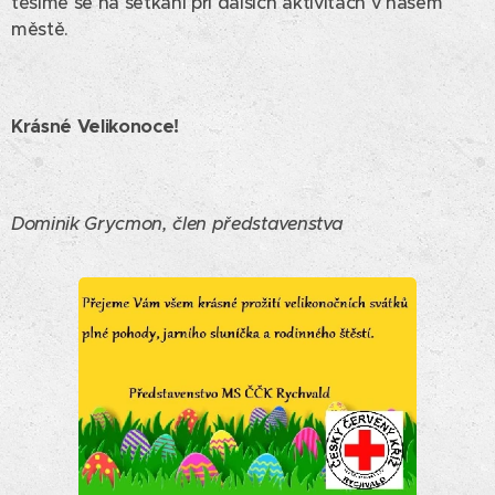
těšíme se na setkání při dalších aktivitách v našem
městě.
Krásné Velikonoce!
Dominik Grycmon, člen představenstva