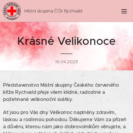
Místní skupina ČČK Rychvald
Krásné Velikonoce
16.04.2025
Představenstvo Místní skupiny Českého červeného
kříže Rychvald přeje všem klidné, radostné a
požehnané velikonoční svátky.
Ať jsou pro Vás dny Velikonoc naplněny zdravím,
láskou a rodinnou pohodou. Děkujeme Vám za přízeň
a důvěru, kterou nám jako dobrovolníkům věnujete, a