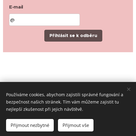
E-mail
Příhlásit se k odběru
Používáme cookies, abychom zajistili správné fungování a
bezpečnost našich stránek. Tím vám můžeme zajistit tu
nejlepší zkušenost při jejich návštěvě.
© 2019-2026 Místní skupina ČČK Rychvald, všechna práva
vyhrazena
Přijmout nezbytné
Přijmout vše
Cookies