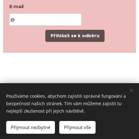
E-mail
Příhlásit se k odběru
Používáme cookies, abychom zajistili správné fungování a
bezpečnost našich stránek. Tím vám můžeme zajistit tu
nejlepší zkušenost při jejich návštěvě.
© 2019-2026 Místní skupina ČČK Rychvald, všechna práva
vyhrazena
Přijmout nezbytné
Přijmout vše
Cookies