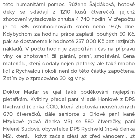
této humanitární pomoci Růžena Šajdáková, hotové
deky se skládají z 1210 kusů čtverečků, jejichž
zhotovení vyžadovalo zhruba 4 740 hodin. V přepočtu
je to 585 osmihodinových směn nebo 197,5 dne.
Kdybychom za hodinu práce zaplatili pouhých 50 Kč,
pak se dostaneme k hodnotě 237 000 Kč bez režijních
nákladů. V počtu hodin je započítán i čas na přípravu
vlny ke zhotovení, čili párání, praní, smotávání. Cena
materiálu, který dodaly nejen pletařky, ale také mnoho
lidí z Rychvaldu i okolí, není do této částky započtena.
Zatím bylo zpracováno 30 kg vlny.
Doktor Maďar se ujal také poděkování nejlepším
pletařkám. Květiny předal paní Miladě Honlové z DPS
Rychvald (členka ČČK), která zhotovila neuvěřitelných
670 čtverečků, dále seniorce z Orlové paní Ivaně
Mžykové (nová členka MS) se 580 čtverečky, paní
Heleně Sudové, obyvatelce DPS Rychvald (nová členka
MS), která, i když začala plést až před vánocemi, už