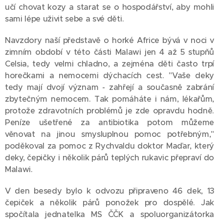
učí chovat kozy a starat se o hospodářství, aby mohli
sami lépe uživit sebe a své děti.
Navzdory naší představě o horké Africe bývá v noci v
zimním období v této části Malawi jen 4 až 5 stupňů
Celsia, tedy velmi chladno, a zejména děti často trpí
horečkami a nemocemi dýchacích cest. "Vaše deky
tedy mají dvojí význam - zahřejí a současně zabrání
zbytečným nemocem. Tak pomáháte i nám, lékařům,
protože zdravotních problémů je zde opravdu hodně.
Peníze ušetřené za antibiotika potom můžeme
věnovat na jinou smysluplnou pomoc potřebným,"
poděkoval za pomoc z Rychvaldu doktor Maďar, který
deky, čepičky i několik párů teplých rukavic přepraví do
Malawi.
V den besedy bylo k odvozu připraveno 46 dek, 13
čepiček a několik párů ponožek pro dospělé. Jak
spočítala jednatelka MS ČČK a spoluorganizátorka