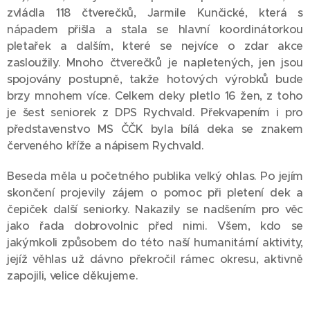
zvládla 118 čtverečků, Jarmile Kunčické, která s
nápadem přišla a stala se hlavní koordinátorkou
pletařek a dalším, které se nejvíce o zdar akce
zasloužily. Mnoho čtverečků je napletených, jen jsou
spojovány postupně, takže hotových výrobků bude
brzy mnohem více. Celkem deky pletlo 16 žen, z toho
je šest seniorek z DPS Rychvald. Překvapením i pro
představenstvo MS ČČK byla bílá deka se znakem
červeného kříže a nápisem Rychvald.
Beseda měla u početného publika velký ohlas. Po jejím
skončení projevily zájem o pomoc při pletení dek a
čepiček další seniorky. Nakazily se nadšením pro věc
jako řada dobrovolnic před nimi. Všem, kdo se
jakýmkoli způsobem do této naší humanitární aktivity,
jejíž věhlas už dávno překročil rámec okresu, aktivně
zapojili, velice děkujeme.