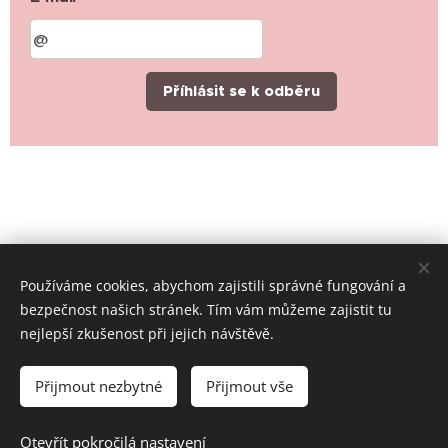
Příhlásit se k odběru
Používáme cookies, abychom zajistili správné fungování a
bezpečnost našich stránek. Tím vám můžeme zajistit tu
nejlepší zkušenost při jejich návštěvě.
© 2019-2026 Místní skupina ČČK Rychvald, všechna práva
vyhrazena
Přijmout nezbytné
Přijmout vše
Cookies
Jazyky
Otevřít pokročilá nastavení