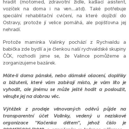
hradit (motomed, zdravotní židle, kašlací asistent,
vozíček na doma i na ven....atd). Také potřebuje
speciální rehabilitační cvičení, na které dojíždí do
Ostravy, protože jí velice pomáhá, ale pojišťovna jej
nehradí.
Protože maminka Valinky pochází z Rychvaldu a
babička zde bydlí a je členkou naší rychvaldské skupiny
ČČK, rozhodli jsme se, že Valince pomůžeme a
zorganizujeme bazárek.
Máte-li doma pánské, nebo dámské ošacení, doplňky
a bižuterii, které vám zabírají místo, je vám líto je
vyhodit, ale jinému se může ještě hodit a posloužit,
věnujte jej na dobrou věc.
Výtěžek z prodeje věnovaných oděvů půjde na
transparentní účet Valinky, vedený u neziskové
organizace "Kačenka dětem", jehož číslo je