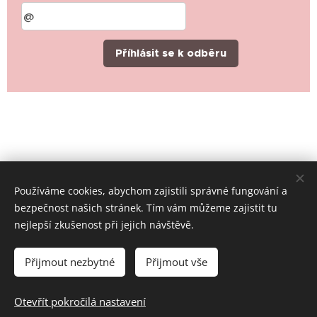
Příhlásit se k odběru
Používáme cookies, abychom zajistili správné fungování a
bezpečnost našich stránek. Tím vám můžeme zajistit tu
nejlepší zkušenost při jejich návštěvě.
© 2019-2026 Místní skupina ČČK Rychvald, všechna práva
vyhrazena
Přijmout nezbytné
Přijmout vše
Cookies
Jazyky
Otevřít pokročilá nastavení
Čeština
English