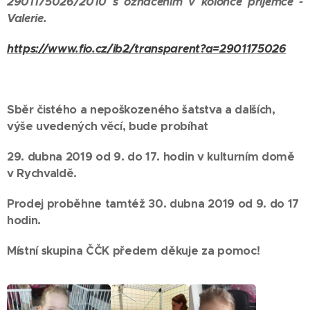
2901175026/2010 s označením v kolonce příjemce -
Valerie.
https://www.fio.cz/ib2/transparent?a=2901175026
Sběr čistého a nepoškozeného šatstva a dalších,
výše uvedených věcí, bude probíhat
29. dubna 2019 od 9. do 17. hodin v kulturním domě
v Rychvaldě.
Prodej proběhne tamtéž 30. dubna 2019 od 9. do 17
hodin.
Místní skupina ČČK předem děkuje za pomoc!