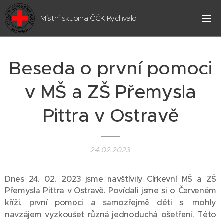
Místní skupina ČČK Rychvald
Beseda o první pomoci
v MŠ a ZŠ Přemysla
Pittra v Ostravě
24.02.2023
Dnes 24. 02. 2023 jsme navštívily Církevní MŠ a ZŠ
Přemysla Pittra v Ostravě. Povídali jsme si o Červeném
kříži, první pomoci a samozřejmě děti si mohly
navzájem vyzkoušet různá jednoduchá ošetření. Této