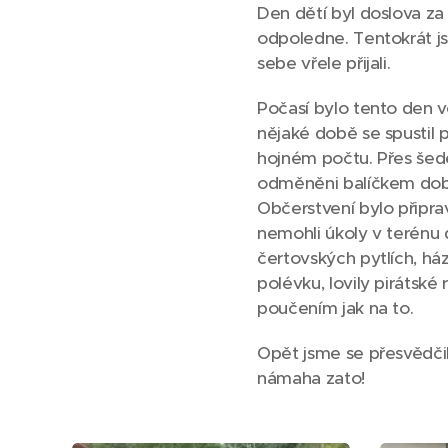
Den dětí byl doslova za 
odpoledne. Tentokrát js
sebe vřele přijali.
Počasí bylo tento den v
nějaké době se spustil p
hojném počtu. Přes šedes
odměněni balíčkem dobr
Občerstvení bylo připra
nemohli úkoly v terénu d
čertovských pytlích, ház
polévku, lovily pirátsk
poučením jak na to.
Opět jsme se přesvědčili,
námaha zato!