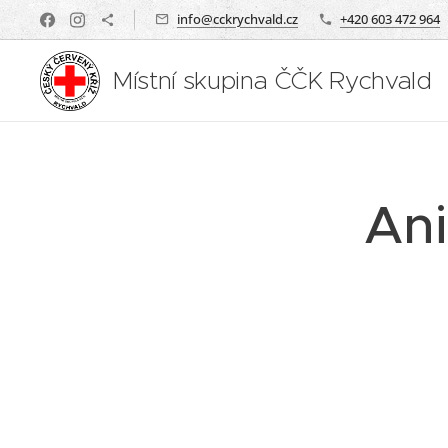
info@cckrychvald.cz
+420 603 472 964
Místní skupina ČČK Rychvald
Ani