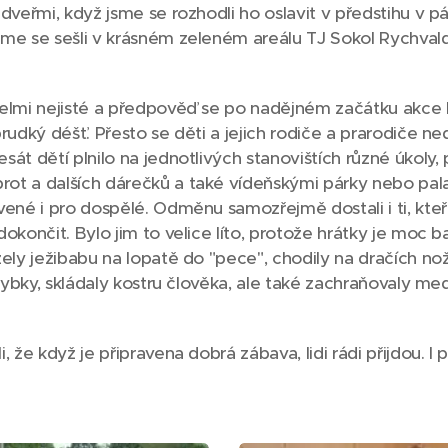
dveřmi, když jsme se rozhodli ho oslavit v předstihu v p
me se sešli v krásném zeleném areálu TJ Sokol Rychvald,
elmi nejisté a předpověď se po nadějném začátku akce b
rudký déšť. Přesto se děti a jejich rodiče a prarodiče neda
át dětí plnilo na jednotlivých stanovištích různé úkoly, p
ot a dalších dárečků a také vídeňskými párky nebo pala
vené i pro dospělé. Odměnu samozřejmě dostali i ti, kte
okončit. Bylo jim to velice líto, protože hrátky je moc ba
ely ježibabu na lopatě do "pece", chodily na dračích nožká
é rybky, skládaly kostru člověka, ale také zachraňovaly 
 že když je připravena dobrá zábava, lidi rádi přijdou. I p