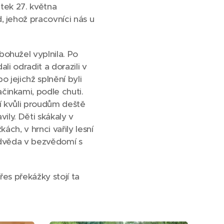
átek 27. května
 jehož pracovníci nás u
ohužel vyplnila. Po
li odradit a dorazili v
o jejichž splnění byli
činkami, podle chuti.
ří kvůli proudům deště
vily. Děti skákaly v
ch, v hrnci vařily lesní
medvěda v bezvědomí s
řes překážky stojí ta