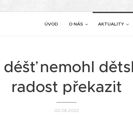
ÚVOD
O NÁS
AKTUALITY
 déšť nemohl dět
radost překazit
02.06.2022